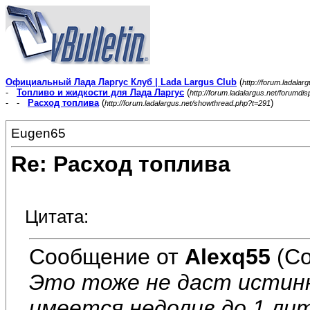
Официальный Лада Ларгус Клуб | Lada Largus Club
(
http://forum.ladalar
-
Топливо и жидкости для Лада Ларгус
(
http://forum.ladalargus.net/forumdi
- -
Расход топлива
(
)
http://forum.ladalargus.net/showthread.php?t=291
Eugen65
Re: Расход топлива
Цитата:
Сообщение от
Alexq55
(Со
Это тоже не даст истинн
имеется недолив до 1 ли