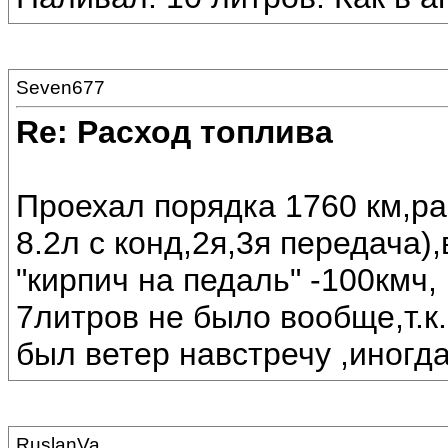
Seven677
Re: Расход топлива
Проехал порядка 1760 км,рас
8.2л с конд,2я,3я передача
"кирпич на педаль" -100кмч,
7литров не было вообще,т.к
был ветер навстречу ,иногда 
RuslanVa