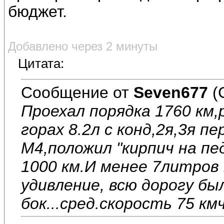
бюджет.
Добавлено через 2 минуты
Цитата:
Сообщение от
Seven677
(
Проехал порядка 1760 км,р
горах 8.2л с конд,2я,3я п
М4,положил "кирпич на пе
1000 км.И менее 7литров 
удивление, всю дорогу бы
бок...сред.скорость 75 кмч