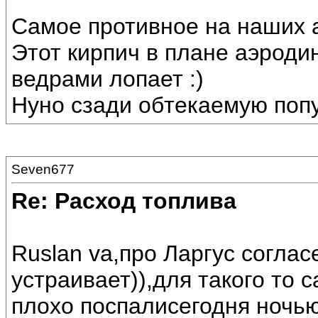
Самое противное на наших а
Этот кирпич в плане аэроди
ведрами лопает :)
Нуно сзади обтекаемую попу
Seven677
Re: Расход топлива
Ruslan vа,про Ларгус соглас
устраивает)),для такого то с
плохо поспалисегодня ночью 