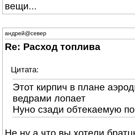
вещи...
андрей@север
Re: Расход топлива
Цитата:
Этот кирпич в плане аэрод
ведрами лопает
Нуно сзади обтекаемую по
Не,ну а что вы хотели,брат