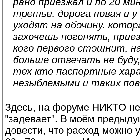
рано приезжал и по 20 ми
третье: дорога новая и у
уходят на обочину. котор
захочешь погонять, прие
кого первого стошнит, н
больше отвечать не буду, 
тех кто паспортные хар
незыблемыми и таких пов
Здесь, на форуме НИКТО не 
"задевает". В моём предыд
довести, что расход можно 