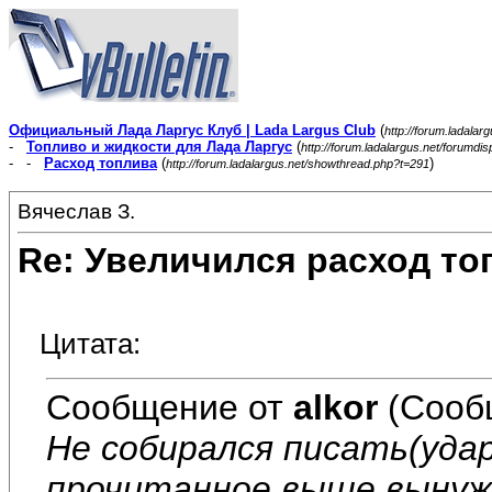
Официальный Лада Ларгус Клуб | Lada Largus Club
(
http://forum.ladalar
-
Топливо и жидкости для Лада Ларгус
(
http://forum.ladalargus.net/forumdi
- -
Расход топлива
(
)
http://forum.ladalargus.net/showthread.php?t=291
Вячеслав З.
Re: Увеличился расход то
Цитата:
Сообщение от
alkor
(Сооб
Не собирался писать(удар
прочитанное выше вынужда