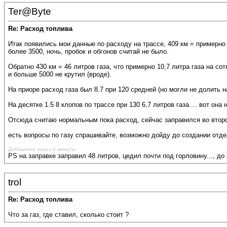
Ter@Byte
Re: Расход топлива
Итак появились мои данные по расходу на трассе, 409 км = примерно 3
более 3500, ночь, пробок и обгонов считай не было.
Обратно 430 км = 46 литров газа, что примерно 10,7 литра газа на сот
и больше 5000 не крутил (вроде).
На приоре расход газа был 8.7 при 120 средней (но могли не долить
На десятке 1.5 8 клопов по трассе при 130 6,7 литров газа.... вот она
Отсюда считаю нормальным пока расход, сейчас заправился во второй
есть вопросы по газу спрашивайте, возможно дойду до создании отдел
Добавлено через 4 минуты
PS на заправке заправил 48 литров, цедил почти под горловину..., до 
trol
Re: Расход топлива
Что за газ, где ставил, сколько стоит ?