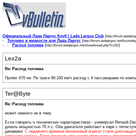
Официальный Лада Ларгус Клуб | Lada Largus Club
(
http://forum.ladalar
-
Топливо и жидкости для Лада Ларгус
(
http://forum.ladalargus.net/forumdi
- -
Расход топлива
(
)
http://forum.ladalargus.net/showthread.php?t=291
Lex2a
Re: Расход топлива
Пробег 670 км. По трасе 90-100 км/ч расход с 4 пассажирами по компь
Ter@Byte
Re: Расход топлива
может немного не в тему
Если говорить о технических характеристиках - универсал Renault-D
дизель мощностью 70 л.с. Оба двигателя работают в паре с пятиступ
динамики.
C недавнего времени бензиновый агрегат стали дооснащат
запасного колеса. Такое решение уже нашло признание у покупателей