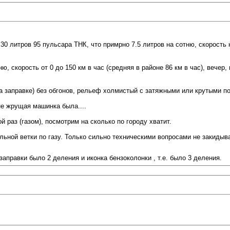
0 литров 95 пульсара ТНК, что примрно 7.5 литров на сотню, скорость н
ню, скорость от 0 до 150 км в час (средняя в районе 86 км в час), вечер
 на заправке) без обгонов, рельеф холмистый с затяжными или крутыми 
 не жрущая машинка была....
 раз (газом), посмотрим на сколько по городу хватит.
ьной ветки по газу. Только сильно техническими вопросами не закидыва
заправки было 2 деления и иконка бензоколонки , т.е. было 3 деления.