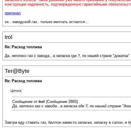
конструкции надежность, подтвержденную гарантийными обязательств
оригинал
эх.. заводской газ.. только мечтать остается...
trol
Re: Расход топлива
Да, неплохо газ с завода...а запаска где ?, по нашей стране "докатка" 
Ter@Byte
Re: Расход топлива
Цитата:
Сообщение от
trol
(Сообщение 2893)
Да, неплохо газ с завода...а запаска где ?, по нашей стране "до
Завтра еду ставить газ, баллон заместо запаски, запаску в салон, и б