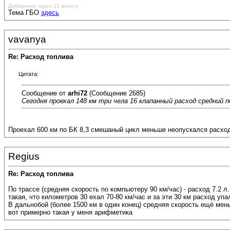
Добавлено через 21 минуту
Тема ГБО
здесь
vavanya
Re: Расход топлива
Цитата:
Сообщение от
arhi72
(Сообщение 2685)
Сегодня проехал 148 км три чела 16 клапанный расход средний п
Проехал 600 км по БК 8,3 смешаный цикл меньше неопускался расход
Regius
Re: Расход топлива
По трассе (средняя скорость по компьютеру 90 км/час) - расход 7.2 л
такая, что километров 30 ехал 70-80 км/час и за эти 30 км расход упа
В дальнобой (более 1500 км в один конец) средняя скорость ещё мень
вот примерно такая у меня арифметика