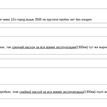
я ниже 12л-город,выше 3500 не крутили пробок нет без кондея.
ках, так
средний расход за все время эксплуатации
(1300км) тут же выро
 пробках, так
средний расход за все время эксплуатации
(1300км) тут же