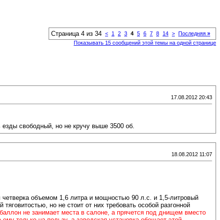
Страница 4 из 34
<
1
2
3
4
5
6
7
8
14
>
Последняя
»
Показывать 15 сообщений этой темы на одной странице
17.08.2012 20:43
ь езды свободный, но не кручу выше 3500 об.
18.08.2012 11:07
 четверка объемом 1,6 литра и мощностью 90 л.с. и 1,5-литровый
тяговитостью, но не стоит от них требовать особой разгонной
баллон не занимает места в салоне, а прячется под днищем вместо
 ему только на пользу, а заводская установка обещает этой