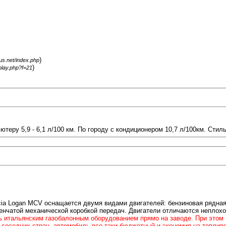
)
gus.net/index.php
)
splay.php?f=21
ютеру 5,9 - 6,1 л/100 км. По городу с кондиционером 10,7 л/100км. Стил
acia Logan MCV оснащается двумя видами двигателей: бензиновая рядная
енчатой механической коробкой передач. Двигатели отличаются неплохой 
ь итальянским газобалонным оборудованием прямо на заводе. При этом 
 соседних стран, автомобиль все-таки бюджетный и экономия на топливе