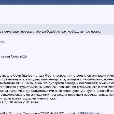
е сплошная морока, либо глубокой ночью, либо.... лучше ночью.
о!!!
тиваля Сочи 2015
стиваль Сочи (далее – Лада Фест) проводятся с целью организации жи
; организации взаимодействия между владельцами, любителями, поте
вителями АВТОВАЗа, а так же дилерами завода изготовителя; обмена о
ого спорта с туристическим уклоном; повышения технического и тактиче
ознакомление с дополнительными авто аксессуарами, туристической п
, ознакомление с организациями торгующих перечнем перечисленных н
ентации новых моделей марки Лада.
ся до 10 июня 2015 года.
«ШоуПартия». Телефон +7(928) 44-55-871, e-mail:
2955871@mail.ru