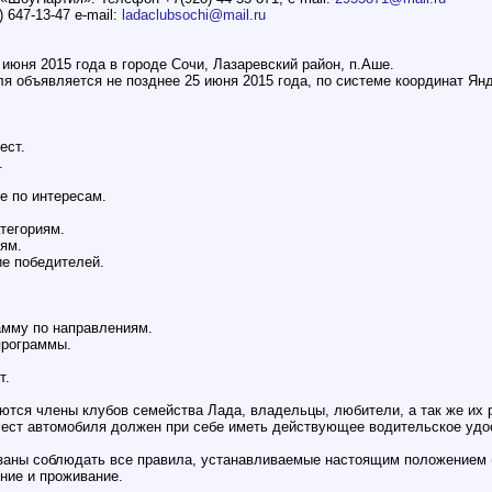
 647-13-47 e-mail:
ladaclubsochi@mail.ru
 июня 2015 года в городе Сочи, Лазаревский район, п.Аше.
я объявляется не позднее 25 июня 2015 года, по системе координат Янде
ест.
.
е по интересам.
тегориям.
иям.
ие победителей.
амму по направлениям.
программы.
т.
ются члены клубов семейства Лада, владельцы, любители, а так же их 
Фест автомобиля должен при себе иметь действующее водительское удос
бязаны соблюдать все правила, устанавливаемые настоящим положением
ние и проживание.