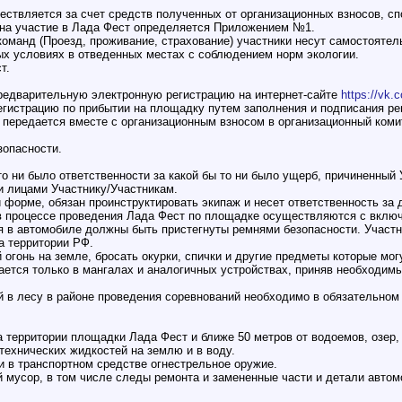
ествляется за счет средств полученных от организационных взносов, сп
а на участие в Лада Фест определяется Приложением №1.
команд (Проезд, проживание, страхование) участники несут самостоятел
ых условиях в отведенных местах с соблюдением норм экологии.
т.
предварительную электронную регистрацию на интернет-сайте
https://vk.
регистрацию по прибытии на площадку путем заполнения и подписания р
передается вместе с организационным взносом в организационный коми
зопасности.
 то ни было ответственности за какой бы то ни было ущерб, причиненны
и лицами Участнику/Участникам.
й форме, обязан проинструктировать экипаж и несет ответственность за 
 в процессе проведения Лада Фест по площадке осуществляются с вкл
 в автомобиле должны быть пристегнуты ремнями безопасности. Участн
а территории РФ.
 огонь на земле, бросать окурки, спички и другие предметы которые мог
кается только в мангалах и аналогичных устройствах, приняв необходи
й в лесу в районе проведения соревнований необходимо в обязательном
 территории площадки Лада Фест и ближе 50 метров от водоемов, озер, 
технических жидкостей на землю и в воду.
и в транспортном средстве огнестрельное оружие.
й мусор, в том числе следы ремонта и замененные части и детали автом