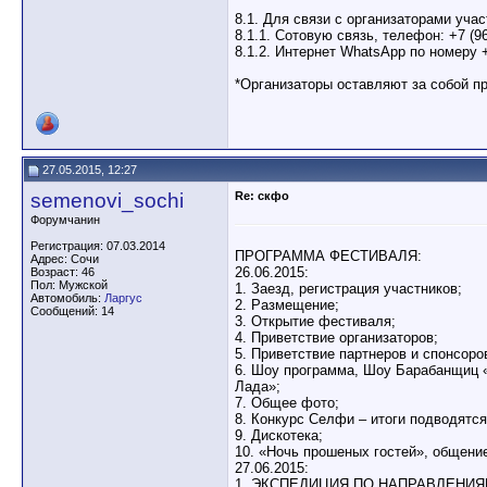
8.1. Для связи с организаторами уча
8.1.1. Сотовую связь, телефон: +7 (967
8.1.2. Интернет WhatsApp по номеру +
*Организаторы оставляют за собой п
27.05.2015, 12:27
semenovi_sochi
Re: скфо
Форумчанин
Регистрация: 07.03.2014
ПРОГРАММА ФЕСТИВАЛЯ:
Адрес: Сочи
26.06.2015:
Возраст: 46
Пол: Мужской
1. Заезд, регистрация участников;
Автомобиль:
Ларгус
2. Размещение;
Сообщений: 14
3. Открытие фестиваля;
4. Приветствие организаторов;
5. Приветствие партнеров и спонсоро
6. Шоу программа, Шоу Барабанщиц 
Лада»;
7. Общее фото;
8. Конкурс Селфи – итоги подводятся
9. Дискотека;
10. «Ночь прошеных гостей», общение
27.06.2015:
1. ЭКСПЕДИЦИЯ ПО НАПРАВЛЕНИЯ