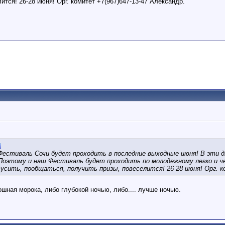
ится! 26-28 июня! Орг. комитет +7(967)647-13-47 Александр.
естиваль Сочи будет проходить в последние выходные июня! В эти д
Поэтому и наш Фестиваль будет проходить по молодежному легко и ч
сить, пообщаться, получить призы, повеселится! 26-28 июня! Орг. ко
ошная морока, либо глубокой ночью, либо.... лучше ночью.