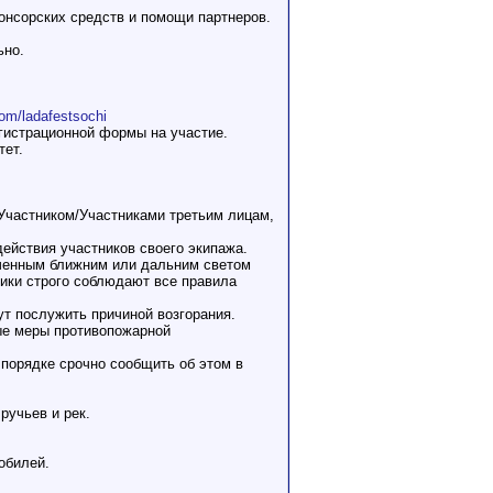
онсорских средств и помощи партнеров.
ьно.
com/ladafestsochi
егистрационной формы на участие.
тет.
й Участником/Участниками третьим лицам,
действия участников своего экипажа.
юченным ближним или дальним светом
ики строго соблюдают все правила
ут послужить причиной возгорания.
мые меры противопожарной
 порядке срочно сообщить об этом в
ручьев и рек.
обилей.