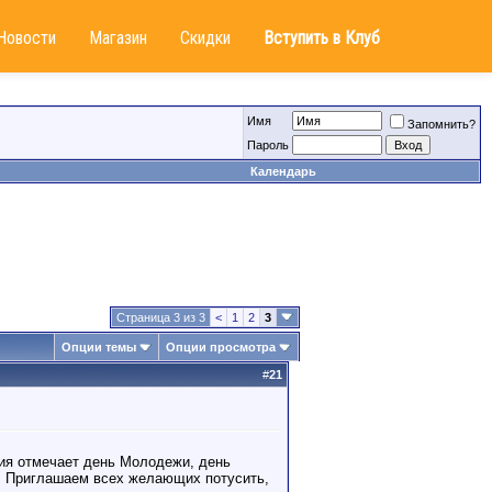
Новости
Магазин
Скидки
Вступить в Клуб
Имя
Запомнить?
Пароль
Календарь
Страница 3 из 3
<
1
2
3
Опции темы
Опции просмотра
#
21
ия отмечает день Молодежи, день
о! Приглашаем всех желающих потусить,