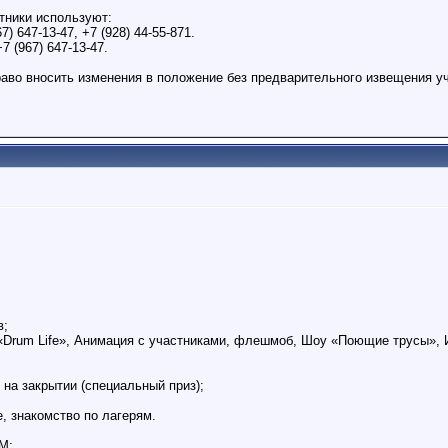
стники используют:
) 647-13-47, +7 (928) 44-55-871.
7 (967) 647-13-47.
раво вносить изменения в положение без предварительного извещения уч
в;
«Drum Life», Анимация с участниками, флешмоб, Шоу «Поющие трусы», 
 на закрытии (специальный приз);
, знакомство по лагерям.
М;