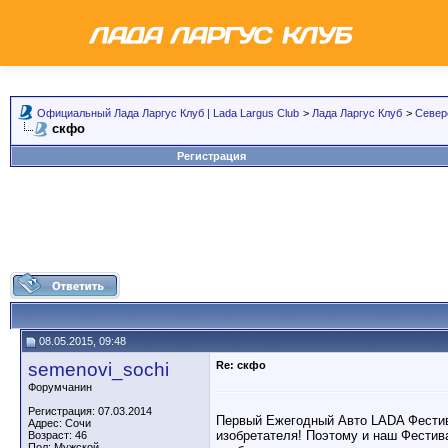
Официальный Лада Ларгус Клуб | Lada Largus Club
>
Лада Ларгус Клуб
>
Север
скфо
Регистрация
08.05.2015, 09:48
semenovi_sochi
Re: скфо
Форумчанин
Регистрация: 07.03.2014
Первый Ежегодный Авто LADA Фестив
Адрес: Сочи
изобретателя! Поэтому и наш Фестив
Возраст: 46
Пол: Мужской