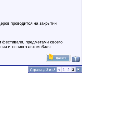
еров проводится на закрытии
и фестиваля, предметами своего
ения и тюнинга автомобиля.
Страница 3 из 3
<
1
2
3