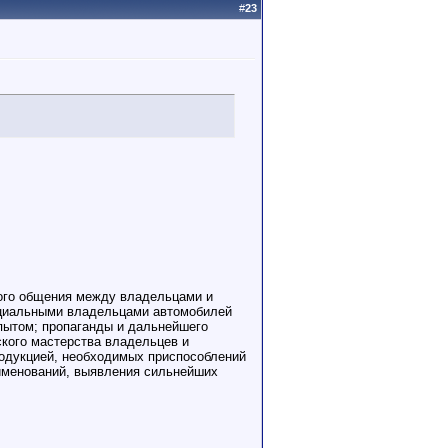
#
23
вого общения между владельцами и
нциальными владельцами автомобилей
пытом; пропаганды и дальнейшего
ского мастерства владельцев и
родукцией, необходимых приспособлений
аименований, выявления сильнейших