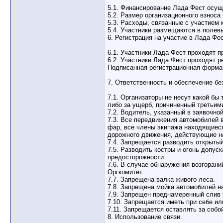
5.1. Финансирование Лада Фест осущ
5.2. Размер организационного взнос
5.3. Расходы, связанные с участием 
5.4. Участники размещаются в полев
6. Регистрация на участие в Лада Фес
6.1. Участники Лада Фест проходят 
6.2. Участники Лада Фест проходят 
Подписанная регистрационная форма 
7. Ответственность и обеспечение бе
7.1. Организаторы не несут какой бы
либо за ущерб, причиненный третьим
7.2. Водитель, указанный в заявочно
7.3. Все передвижения автомобилей
фар, все члены экипажа находящиеся
дорожного движения, действующие н
7.4. Запрещается разводить открытый
7.5. Разводить костры и огонь допус
предосторожности.
7.6. В случае обнаружения возгорани
Оргкомитет.
7.7. Запрещена валка живого леса.
7.8. Запрещена мойка автомобилей на
7.9. Запрещен преднамеренный слив 
7.10. Запрещается иметь при себе ил
7.11. Запрещается оставлять за собо
8. Использование связи.