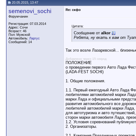
20.05.2015, 13:47
semenovi_sochi
Re: скфо
Форумчанин
Регистрация: 07.03.2014
Цитата:
Адрес: Сочи
Возраст: 46
Сообщение от
alkor
Пол: Мужской
Ребята, ну ехать к вам от Туапс
Автомобиль:
Ларгус
Сообщений: 14
Так это возле Лазаревской... близеньк
Добавлено через 15 секунд
ПОЛОЖЕНИЕ
о проведении первого Авто Лада Фес
(LADA-FEST SOCHI)
1. Общие положения.
1.1. Первый ежегодный Авто Лада Фе
любителями автомобилей марки Лада
марки Лада и официальными предста
развития автомобильного все дорожн
любителей автомобилей марки Лада, 
для автотуризма и авто путешествий
сторон марки автомобиля Лада, през
1.2. Условия соревнований публикуют
2. Организаторы.
2.1. Компания Праздничных проектов 