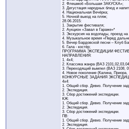
2. Флешмоб «Большая ЗАКУСКА»;
3. Дегустация народных блюд и напит
4. Национальная Вечёрка;
5. Ночной выезд на пляж;
28.06.2015:
1. Закрытие фестиваля;
2. Аукцион «Завал в Гараже»*
3. Экскурсия на водопады, проезд на
4. Музыкальное время «Перед дальне
5. Вечер Бардовской песни – Клуб Ба
6. Гала - костёр;
ПРОГРАММА ЭКСПЕДИЦИИ ФЕСТИВ
НАПРАВЛЕНИЯ:
1. 4х4;
2. Классика жанра (ВАЗ 2101,02,03,04
3. Переходящий вымпел (ВАЗ 2108, 09,
4. Новое поколение (Калина, Приора, 
КОНКУРСНЫЕ ЗАДАНИЯ ЭКСПЕДИЦ
4х4:
1. Общий сбор. Девиз. Получение зад
2. Экспедиция.
3. Сбор достижений экспедиции.
КЖ:
1. Общий сбор. Девиз. Получение зад
2. Экспедиция.
3. Сбор достижений экспедиции.
ПВ:
1. Общий сбор. Девиз. Получение зад
2. Экспедиция.
3. Сбор достижений экспедиции.