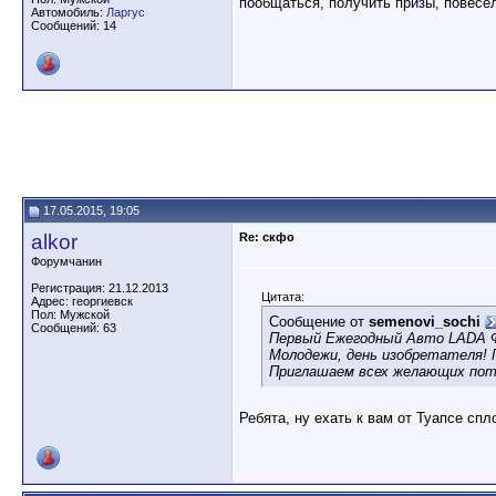
пообщаться, получить призы, повесел
Автомобиль:
Ларгус
Сообщений: 14
17.05.2015, 19:05
alkor
Re: скфо
Форумчанин
Регистрация: 21.12.2013
Цитата:
Адрес: георгиевск
Пол: Мужской
Сообщение от
semenovi_sochi
Сообщений: 63
Первый Ежегодный Авто LADA Ф
Молодежи, день изобретателя! 
Приглашаем всех желающих поту
Ребята, ну ехать к вам от Туапсе спл