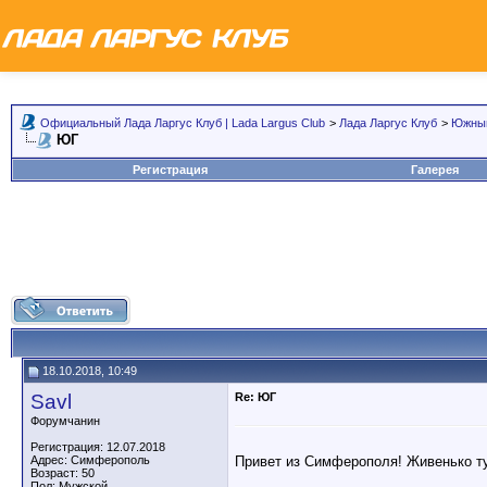
Официальный Лада Ларгус Клуб | Lada Largus Club
>
Лада Ларгус Клуб
>
Южный
ЮГ
Регистрация
Галерея
18.10.2018, 10:49
Savl
Re: ЮГ
Форумчанин
Регистрация: 12.07.2018
Привет из Симферополя! Живенько т
Адрес: Симферополь
Возраст: 50
Пол: Мужской