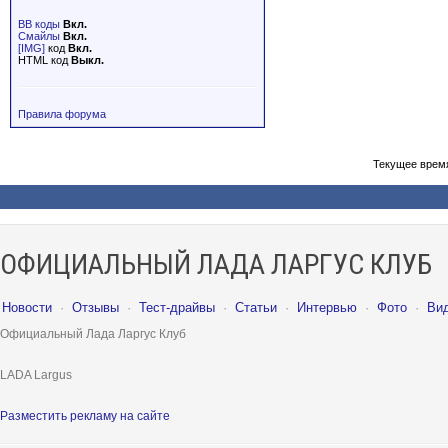
BB коды
Вкл.
Смайлы
Вкл.
[IMG]
код
Вкл.
HTML код
Выкл.
Правила форума
Текущее врем
ОФИЦИАЛЬНЫЙ ЛАДА ЛАРГУС КЛУБ
Новости
·
Отзывы
·
Тест-драйвы
·
Статьи
·
Интервью
·
Фото
·
Ви
Официальный Лада Ларгус Клуб
LADA Largus
Разместить рекламу на сайте