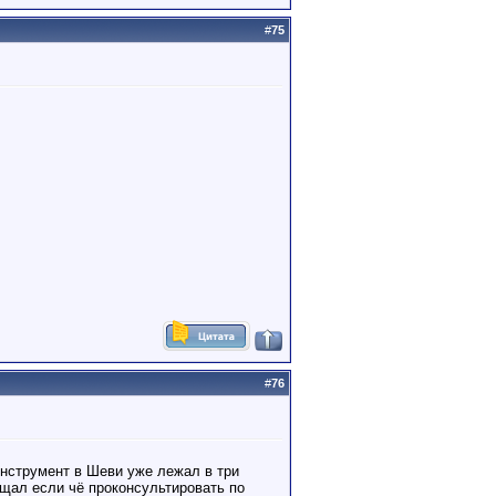
#
75
#
76
инструмент в Шеви уже лежал в три
ещал если чё проконсультировать по