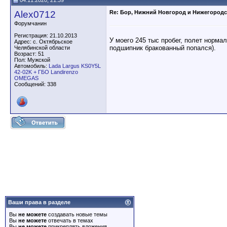
04.11.2020, 21:39
Alex0712
Re: Бор, Нижний Новгород и Нижегородс
Форумчанин
Регистрация: 21.10.2013
У моего 245 тыс пробег, полет норма
Адрес: с. Октябрьское
подшипник бракованный попался).
Челябинской области
Возраст: 51
Пол: Мужской
Автомобиль:
Lada Largus KS0Y5L
42-02K + ГБО Landirenzo
OMEGAS
Сообщений: 338
Ваши права в разделе
Вы
не можете
создавать новые темы
Вы
не можете
отвечать в темах
Вы
не можете
прикреплять вложения