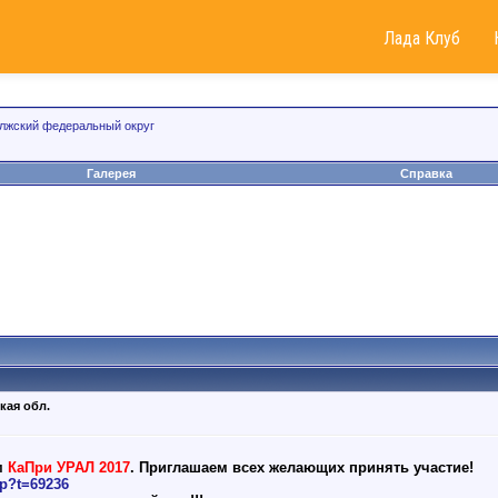
Лада Клуб
лжский федеральный округ
Галерея
Справка
кая обл.
м
КаПри УРАЛ 2017
. Приглашаем всех желающих принять участие!
hp?t=69236