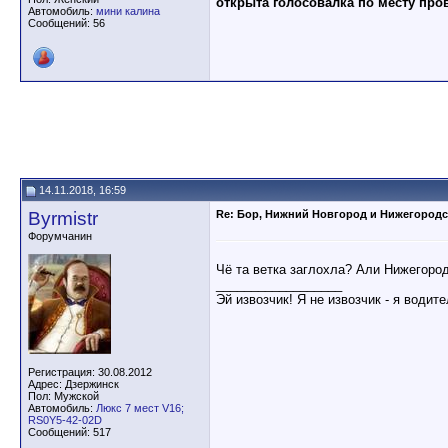
открыта голосовалка по месту про
Автомобиль:
мини калина
Сообщений: 56
14.11.2018, 16:59
Byrmistr
Re: Бор, Нижний Новгород и Нижегородс
Форумчанин
Чё та ветка заглохла? Али Нижегор
__________________
Эй извозчик! Я не извозчик - я водит
Регистрация: 30.08.2012
Адрес: Дзержинск
Пол: Мужской
Автомобиль:
Люкс 7 мест V16;
RS0Y5-42-02D
Сообщений: 517