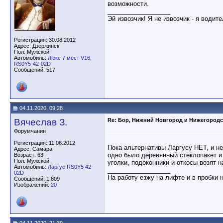
возможности.
__________________
Эй извозчик! Я не извозчик - я водит
Регистрация: 30.08.2012
Адрес: Дзержинск
Пол: Мужской
Автомобиль:
Люкс 7 мест V16;
RS0Y5-42-02D
Сообщений: 517
04.11.2020, 09:28
Вячеслав З.
Re: Бор, Нижний Новгород и Нижегородс
Форумчанин
Регистрация: 11.06.2012
Пока альтернативы Ларгусу НЕТ, и не
Адрес: Самара
одно было деревянный стеклопакет и 
Возраст: 63
Пол: Мужской
уголки, подоконники и откосы возят н
Автомобиль:
Ларгус RS0Y5 42-
__________________
02D
На работу езжу на лифте и в пробки 
Сообщений: 1,809
Изображений:
20