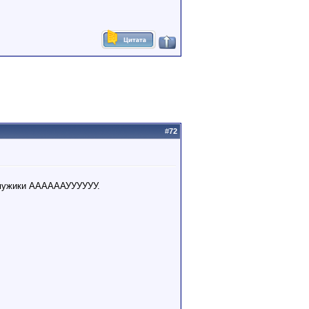
#
72
й мужики ААААААУУУУУУ.