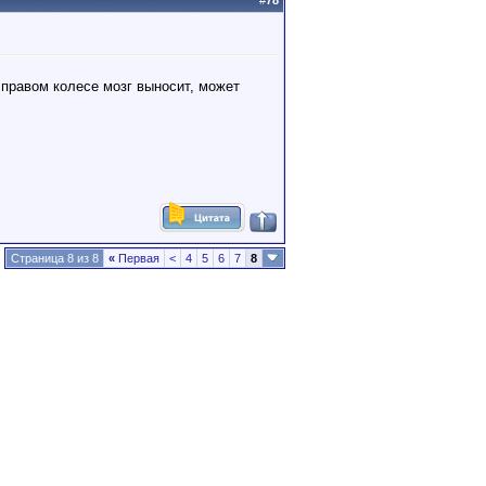
#
78
 правом колесе мозг выносит, может
Страница 8 из 8
«
Первая
<
4
5
6
7
8