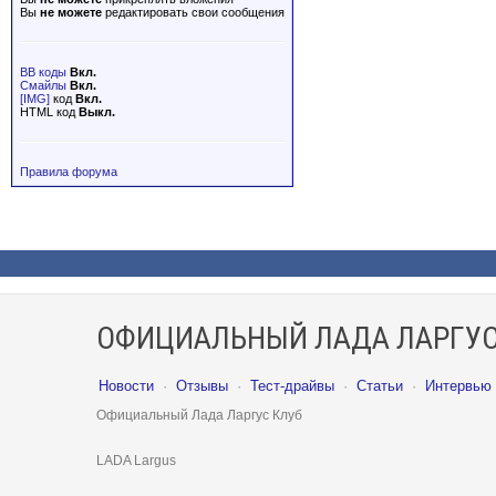
Вы
не можете
редактировать свои сообщения
BB коды
Вкл.
Смайлы
Вкл.
[IMG]
код
Вкл.
HTML код
Выкл.
Правила форума
ОФИЦИАЛЬНЫЙ ЛАДА ЛАРГУС
Новости
·
Отзывы
·
Тест-драйвы
·
Статьи
·
Интервью
Официальный Лада Ларгус Клуб
LADA Largus