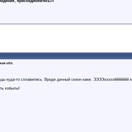
ведения, присоединяйтесь!!!
кая обл.
одцы куда-то сплавились. Вроде дачный сезон каюк. ЭЭЭЭэээээйййййй
ель кобылы!