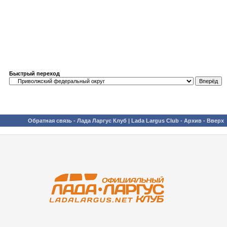
Быстрый переход
Обратная связь
-
Лада Ларгус Клуб | Lada Largus Club
-
Архив
-
Вверх