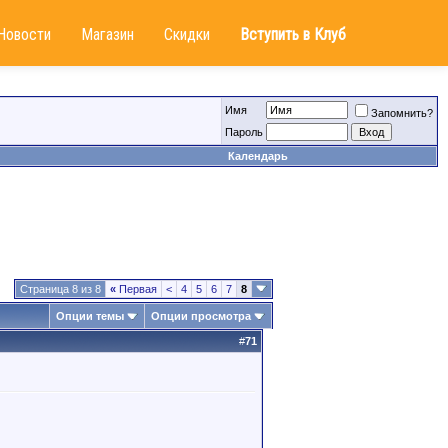
Новости
Магазин
Скидки
Вступить в Клуб
Имя
Запомнить?
Пароль
Календарь
Страница 8 из 8
«
Первая
<
4
5
6
7
8
Опции темы
Опции просмотра
#
71