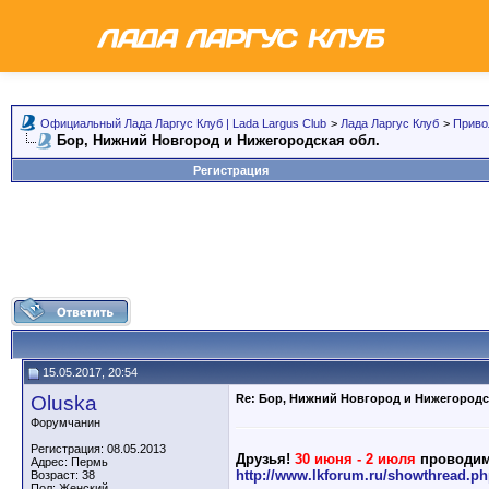
Официальный Лада Ларгус Клуб | Lada Largus Club
>
Лада Ларгус Клуб
>
Приво
Бор, Нижний Новгород и Нижегородская обл.
Регистрация
15.05.2017, 20:54
Oluska
Re: Бор, Нижний Новгород и Нижегородс
Форумчанин
Регистрация: 08.05.2013
Друзья!
30 июня - 2 июля
проводи
Адрес: Пермь
http://www.lkforum.ru/showthread.p
Возраст: 38
Пол: Женский