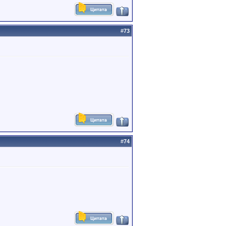
#
73
#
74