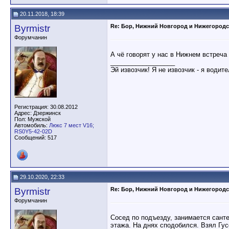
20.11.2018, 18:39
Byrmistr
Re: Бор, Нижний Новгород и Нижегородс
Форумчанин
А чё говорят у нас в Нижнем встреча
__________________
Эй извозчик! Я не извозчик - я водит
Регистрация: 30.08.2012
Адрес: Дзержинск
Пол: Мужской
Автомобиль:
Люкс 7 мест V16;
RS0Y5-42-02D
Сообщений: 517
29.10.2020, 22:33
Byrmistr
Re: Бор, Нижний Новгород и Нижегородс
Форумчанин
Сосед по подъезду, занимается сант
этажа. На днях сподобился. Взял Гус