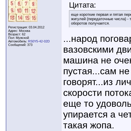
Цитата:
еще короткие первая и пятая пер
жигулей (передаточные числа) -
оборотов получается.
Регистрация: 03.04.2012
Адрес: Москва
Возраст: 62
...народ погова
Пол: Мужской
Автомобиль:
RS0Y5-42-02D
Сообщений: 373
вазовскими дв
машина не очен
пустая...сам не
говорят...из лич
скорости поток
еще то удоволь
упирается а чет
такая жопа.