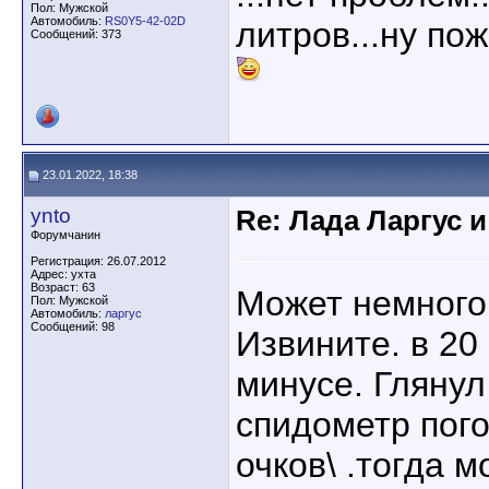
Пол: Мужской
Автомобиль:
RS0Y5-42-02D
литров...ну пожа
Сообщений: 373
23.01.2022, 18:38
ynto
Re: Лада Ларгус 
Форумчанин
Регистрация: 26.07.2012
Адрес: ухта
Возраст: 63
Может немного
Пол: Мужской
Автомобиль:
ларгус
Сообщений: 98
Извините. в 20 
минусе. Глянул
спидометр пого
очков\ .тогда 