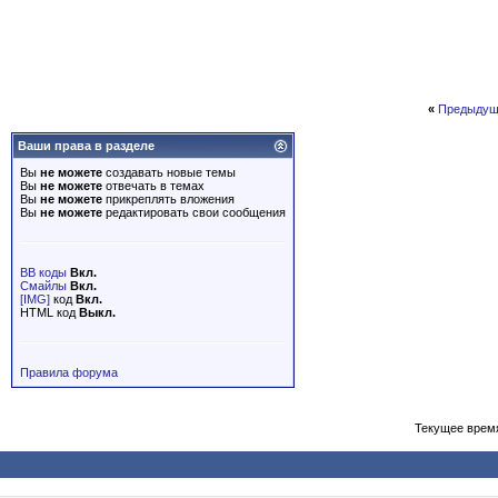
«
Предыдущ
Ваши права в разделе
Вы
не можете
создавать новые темы
Вы
не можете
отвечать в темах
Вы
не можете
прикреплять вложения
Вы
не можете
редактировать свои сообщения
BB коды
Вкл.
Смайлы
Вкл.
[IMG]
код
Вкл.
HTML код
Выкл.
Правила форума
Текущее врем