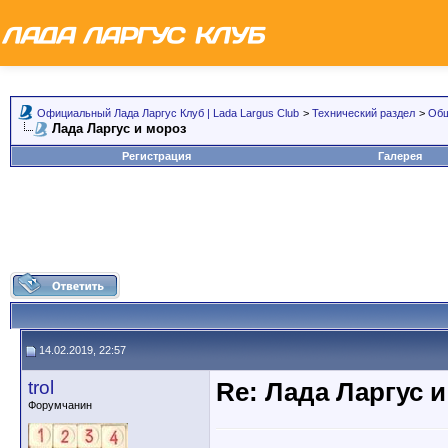
Официальный Лада Ларгус Клуб | Lada Largus Club
>
Технический раздел
>
Общ
Лада Ларгус и мороз
Регистрация
Галерея
14.02.2019, 22:57
trol
Re: Лада Ларгус 
Форумчанин