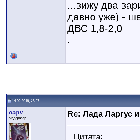
...вижу два ва
давно уже) - ш
ДВС 1,8-2,0
.
14.02.2019, 23:07
oapv
Re: Лада Ларгус 
Модератор
Цитата: