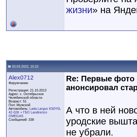
жизни
» на Янде
03.03.2022, 10:22
Alex0712
Re: Первые фото
Форумчанин
анонсировал стар
Регистрация: 21.10.2013
Адрес: с. Октябрьское
Челябинской области
Возраст: 51
Пол: Мужской
А что в ней нов
Автомобиль:
Lada Largus KS0Y5L
42-02K + ГБО Landirenzo
OMEGAS
уродские вышта
Сообщений: 338
не убрали.