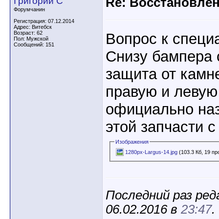
Григорий С
Re: Восстановлен
Форумчанин
Регистрация: 07.12.2014
Адрес: Витебск
Возраст: 62
Вопрос к специ
Пол: Мужской
Сообщений: 151
Снизу бампера 
защита от камн
правую и левую
официально наз
этой запчасти 
Изображения
1280px-Largus-14.jpg
(103.3 Кб, 19 п
Последний раз ред
06.02.2016 в
23:47
.