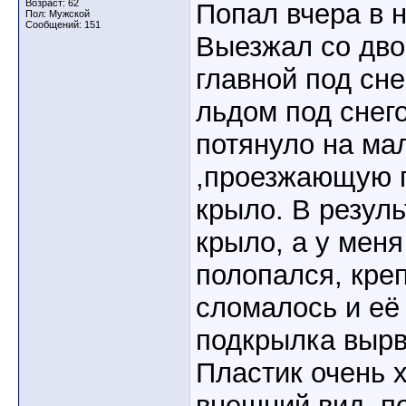
Возраст: 62
Попал вчера в 
Пол: Мужской
Сообщений: 151
Выезжал со дво
главной под сне
льдом под снег
потянуло на ма
,проезжающую п
крыло. В резул
крыло, а у мен
полопался, кре
сломалось и её
подкрылка вырв
Пластик очень 
внешний вид ,п