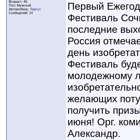
Возраст: 46
Первый Ежегод
Пол: Мужской
Автомобиль:
Ларгус
Сообщений: 14
Фестиваль Сочи
последние вых
Россия отмеча
день изобретат
Фестиваль буде
молодежному л
изобретательн
желающих поту
получить призы
июня! Орг. ком
Александр.