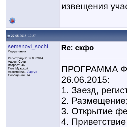
извещения уча
27.05.2015, 12:27
semenovi_sochi
Re: скфо
Форумчанин
Регистрация: 07.03.2014
Адрес: Сочи
Возраст: 46
ПРОГРАММА Ф
Пол: Мужской
Автомобиль:
Ларгус
Сообщений: 14
26.06.2015:
1. Заезд, реги
2. Размещение
3. Открытие фе
4. Приветствие