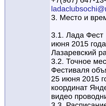
+7(967) 647-13-
ladaclubsochi@m
3. Место и вре
3.1. Лада Фест
июня 2015 года
Лазаревский ра
3.2. Точное ме
Фестиваля объ
25 июня 2015 г
координат Яндек
видео проводн
3.3. Расписани