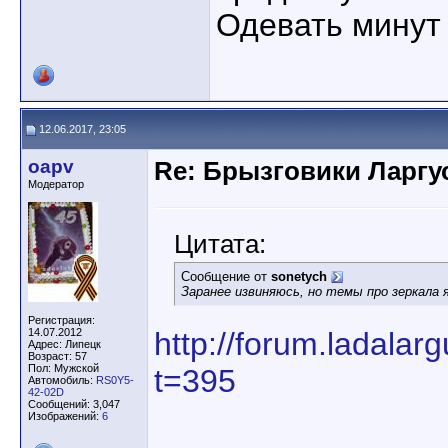
Одевать минут 
12.06.2017, 23:05
oapv
Re: Брызговики Ларгу
Модератор
Цитата:
Сообщение от
sonetych
Заранее извиняюсь, но темы про зеркала 
Регистрация:
14.07.2012
http://forum.ladala
Адрес: Липецк
Возраст: 57
Пол: Мужской
t=395
Автомобиль:
RS0Y5-
42-02D
Сообщений: 3,047
Изображений:
6