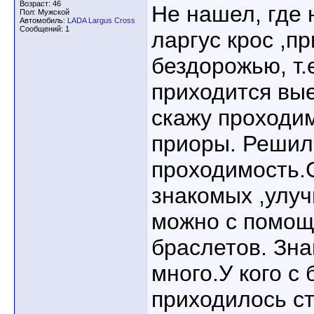
Возраст: 46
Не нашел, где 
Пол: Мужской
Автомобиль:
LADA Largus Cross
Сообщений: 1
ларгус крос ,п
бездорожью, т.
приходится вы
скажу проходи
приоры. Решил
проходимость.
знакомых ,улу
можно с помощ
браслетов. Зна
много.У кого с
приходилось с