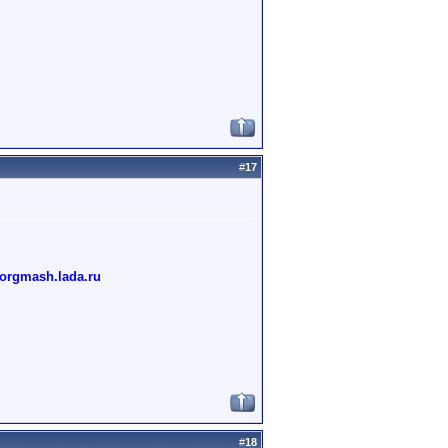
#
17
torgmash.lada.ru
#
18