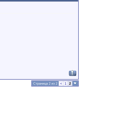
Страница 2 из 2
<
1
2