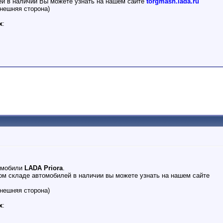
ей в наличии Вы можете узнать на нашем сайте
torgmash.lada.ru
нешняя сторона)
х
:
омобили
LADA Priora
.
м складе автомобилей в наличии вы можете узнать на нашем сайте
нешняя сторона)
х
: