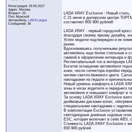
Регистрация: 29.05.2017
Адрес: Москва
LADA XRAY Exclusive - Новый стиль.
Возраст: 20
Пол: Мужской
С 21 июня в дилерском центре ТОРГ
Автомобиль:
LADA Largus
составляет 805 900 рублей!
Сообщений: 36
LADA XRAY - первый городской кросс
благодаря своему яркому дизайну, к
Успех модели подтвержден и ее ком
рынке.
Вдохновившись полученными результ
автомобиль еще более стильным и с
гаммой в оформлении интерьера и ф
Респектабельный тон в интерьере LA
Богатое оснащение автомобиля подче
кожи, чехле селектора коробки перед
нитями светло-бежевого цвета. Сало
накладками на педали и оригинальны
Новый уровень комфорта в LADA XRA
зоны в ногах водителя и переднего 
автомобиля и повышают комфорт в те
За основу LADA XRAY Exclusive взята
дюймовыми дисками колес, обогревом
специальными накладками с надписью 
В комплектации Exclusive устанавли
светодиодные дневные ходовые огни,
ESC, которая включает в себя ABS, 
Стоимость LADA XRAY Exclusive с ме
830 900 рублей.