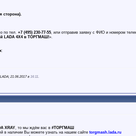
я сторона).
о по тел.
+7 (495) 230-77-55
, или отправив заявку с ФИО и номером тел
ей LADA 4X4 в ТОРГМАШ!
».
х
:
ADA; 21.06.2017 в
16:11
.
DA XRAY
, то мы ждём вас в
#ТОРГМАШ
ей в наличии Вы можете узнать на нашем сайте
torgmash.lada.ru