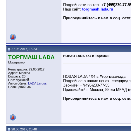
Подробности по тел.
+7 (495)230-77-5
Наш сайт:
torgmash.lada.ru
Присоединяйтесь к нам в соц. сетя
27.06.2017, 15:23
ТОРГМАШ LADA
НОВАЯ LADA 4X4 в ТоргМаш
Модератор
Регистрация: 29.05.2017
Адрес: Москва
НОВАЯ LADA 4X4 в #торгмашлада
Возраст: 20
Пол: Мужской
Подробнее о наших ценах, спецпредл
Автомобиль:
LADA Largus
Звоните! +7(495)230-77-55
Сообщений: 36
Приезжайте! г. Москва, 88 км МКАД (
Присоединяйтесь к нам в соц. сетя
28.06.2017, 20:48