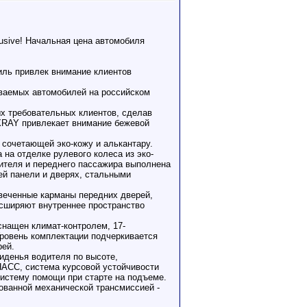
sive! Начальная цена автомобиля
иль привлек внимание клиентов
ваемых автомобилей на российском
 требовательных клиентов, сделав
XRAY привлекает внимание бежевой
 сочетающей эко-кожу и алькантару.
на отделке рулевого колеса из эко-
дителя и переднего пассажира выполнена
ей панели и дверях, стальными
веченные карманы передних дверей,
асширяют внутреннее пространство
снащен климат-контролем, 17-
Уровень комплектации подчеркивается
рей.
иденья водителя по высоте,
НАСС, система курсовой устойчивости
систему помощи при старте на подъеме.
ованной механической трансмиссией -