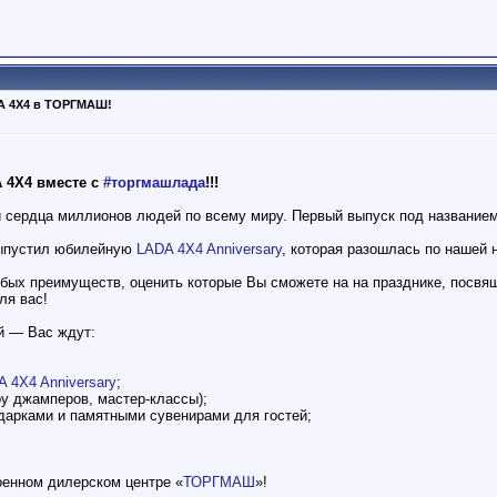
A 4X4 в ТОРГМАШ!
 4X4 вместе с
#торгмашлада
!!!
сердца миллионов людей по всему миру. Первый выпуск под названием
ыпустил юбилейную
LADA 4X4 Anniversary
, которая разошлась по нашей 
бых преимуществ, оценить которые Вы сможете на на празднике, посв
ля вас!
й — Вас ждут:
 4X4 Anniversary
;
оу джамперов, мастер-классы);
одарками и памятными сувенирами для гостей;
оенном дилерском центре «
ТОРГМАШ
»!