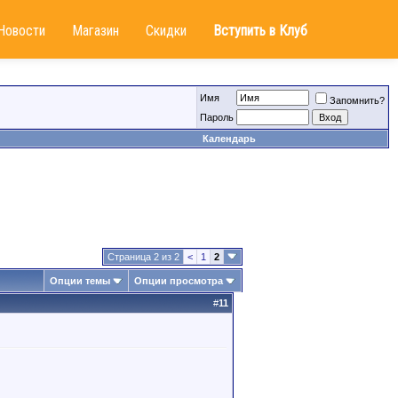
Новости
Магазин
Скидки
Вступить в Клуб
Имя
Запомнить?
Пароль
Календарь
Страница 2 из 2
<
1
2
Опции темы
Опции просмотра
#
11