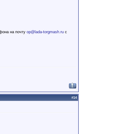
ефона на почту
op@lada-torgmash.ru
с
#
14