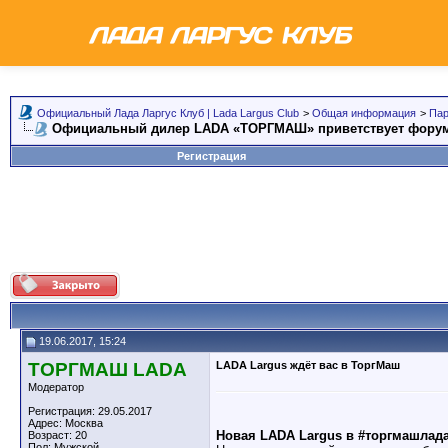
Официальный Лада Ларгус Клуб | Lada Largus Club
>
Общая информация
>
Пар
Официальный дилер LADA «ТОРГМАШ» приветствует форум
Регистрация
19.06.2017, 15:24
ТОРГМАШ LADA
LADA Largus ждёт вас в ТоргМаш
Модератор
Регистрация: 29.05.2017
Адрес: Москва
Новая LADA Largus в #торгмашлад
Возраст: 20
Пол: Мужской