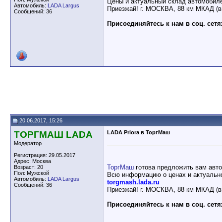
Цены и актуальный склад автомобил
Автомобиль:
LADA Largus
Приезжай! г. МОСКВА, 88 км МКАД (в
Сообщений: 36
Присоединяйтесь к нам в соц. сетя
20.06.2017, 15:26
ТОРГМАШ LADA
LADA Priora в ТоргМаш
Модератор
Регистрация: 29.05.2017
Адрес: Москва
ТоргМаш
готова предложить вам авт
Возраст: 20
Пол: Мужской
Всю информацию о ценах и актуально
Автомобиль:
LADA Largus
torgmash.lada.ru
Сообщений: 36
Приезжай! г. МОСКВА, 88 км МКАД (в
Присоединяйтесь к нам в соц. сетя