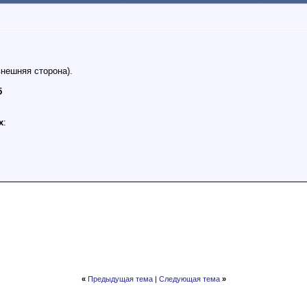
внешняя сторона).
5
х
:
«
Предыдущая тема
|
Следующая тема
»