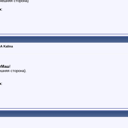
нешняя сторона)
х
:
A Kalina
ргМаш
!
ешняя сторона).
х
: