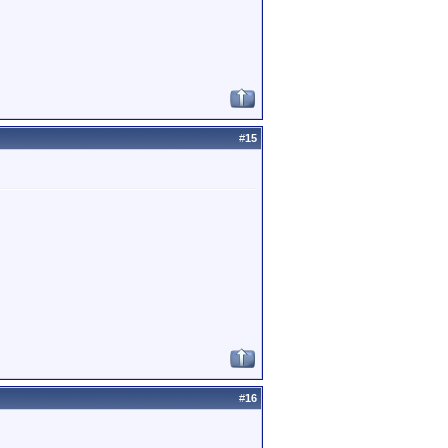
#
15
#
16