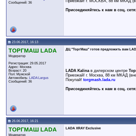
Приезжай! г. МОСКВА, 88 км МКАД (в
Сообщений: 36
Присоединяйтесь к нам в соц. сетя
23.06.2017, 16:13
ТОРГМАШ LADA
ДЦ "ТоргМаш" готов предложить вам LAD
Модератор
Регистрация: 29.05.2017
Адрес: Москва
LADA Kalina
в дилерском центре
То
Возраст: 20
Пол: Мужской
Приезжай! г. Москва, 88 км МКАД (вн
Автомобиль:
LADA Largus
Покупай!
torgmash.lada.ru
Сообщений: 36
Присоединяйтесь к нам в соц. сетя
26.06.2017, 16:21
ТОРГМАШ LADA
LADA XRAY Exclusive
Модератор