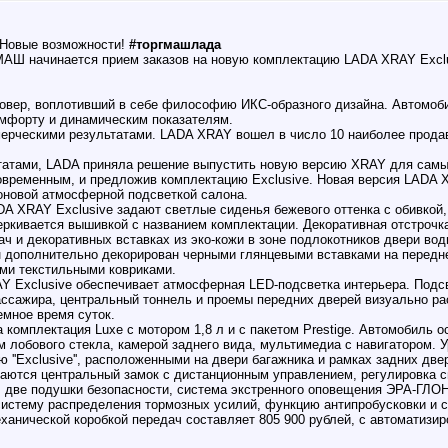
 Новые возможности!
#торгмашлада
МАШ начинается прием заказов на новую комплектацию LADA XRAY Exclu
овер, воплотивший в себе философию ИКС-образного дизайна. Автомоб
омфорту и динамическим показателям.
мерческими результатами. LADA XRAY вошел в число 10 наиболее прода
атами, LADA приняла решение выпустить новую версию XRAY для самых
овременным, и предложив комплектацию Exclusive. Новая версия LADA 
оновой атмосферной подсветкой салона.
DA XRAY Exclusive задают светлые сиденья бежевого оттенка с обивкой,
ркивается вышивкой с названием комплектации. Декоративная отстрочка 
ач и декоративных вставках из эко-кожи в зоне подлокотников двери во
н дополнительно декорирован черными глянцевыми вставками на передн
ми текстильными ковриками.
Y Exclusive обеспечивает атмосферная LED-подсветка интерьера. Подс
пассажира, центральный тоннель и проемы передних дверей визуально р
мное время суток.
 комплектация Luxe с мотором 1,8 л и с пакетом Prestige. Автомобиль о
 лобового стекла, камерой заднего вида, мультимедиа с навигатором. 
''Exclusive'', расположенными на двери багажника и рамках задних две
ваются центральный замок с дистанционным управлением, регулировка с
 две подушки безопасности, система экстренного оповещения ЭРА-ГЛО
систему распределения тормозных усилий, функцию антипробусковки и 
ханической коробкой передач составляет 805 900 рублей, с автоматизир