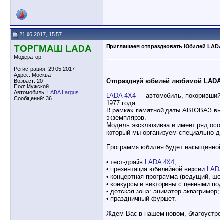
21.06.2017, 15:57
ТОРГМАШ LADA
Приглашаем отпраздновать Юбилей LAD
Модератор
Регистрация: 29.05.2017
Адрес: Москва
Отпразднуй юбилей любимой LADA
Возраст: 20
Пол: Мужской
Автомобиль:
LADA Largus
LADA 4X4
— автомобиль, покоривший 
Сообщений: 36
1977 года.
В рамках памятной даты АВТОВАЗ в
экземпляров.
Модель эксклюзивна и имеет ряд осо
который мы организуем специально д
Программа юбилея будет насыщенно
• тест-драйв
LADA 4X4
;
• презентация юбилейной версии
LADA
• концертная программа (ведущий, ш
• конкурсы и викторины с ценными п
• детская зона: аниматор-аквагример;
• праздничный фуршет.
Ждем Вас в нашем новом, благоустр