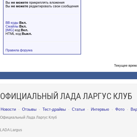
Вы
не можете
прикреплять вложения
Вы
не можете
редактировать свои сообщения
BB коды
Вкл.
Смайлы
Вкл.
[IMG]
код
Вкл.
HTML код
Выкл.
Правила форума
Текущее врем
ОФИЦИАЛЬНЫЙ ЛАДА ЛАРГУС КЛУБ
Новости
·
Отзывы
·
Тест-драйвы
·
Статьи
·
Интервью
·
Фото
·
Ви
Официальный Лада Ларгус Клуб
LADA Largus