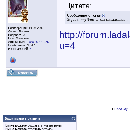
Цитата:
Сообщение от
cras
Здравствуйте, а как связаться с
Регистрация: 14.07.2012
Адрес: Липецк
http://forum.lad
Возраст: 57
Пол: Мужской
Автомобиль:
RS0Y5-42-02D
u=4
Сообщений: 3,047
Изображений:
6
«
Предыдущ
Ваши права в разделе
Вы
не можете
создавать новые темы
Вы
не можете
отвечать в темах