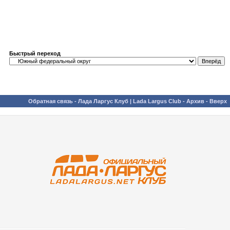
Быстрый переход
Обратная связь
-
Лада Ларгус Клуб | Lada Largus Club
-
Архив
-
Вверх