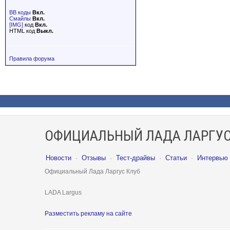
BB коды
Вкл.
Смайлы
Вкл.
[IMG]
код
Вкл.
HTML код
Выкл.
Правила форума
ОФИЦИАЛЬНЫЙ ЛАДА ЛАРГУС
Новости
·
Отзывы
·
Тест-драйвы
·
Статьи
·
Интервью
Официальный Лада Ларгус Клуб
LADA Largus
Разместить рекламу на сайте