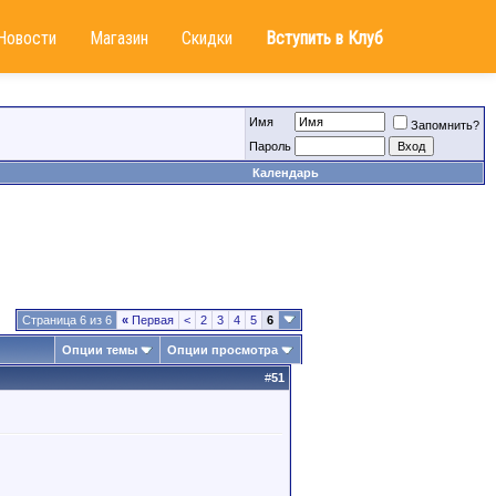
Новости
Магазин
Скидки
Вступить в Клуб
Имя
Запомнить?
Пароль
Календарь
Страница 6 из 6
«
Первая
<
2
3
4
5
6
Опции темы
Опции просмотра
#
51