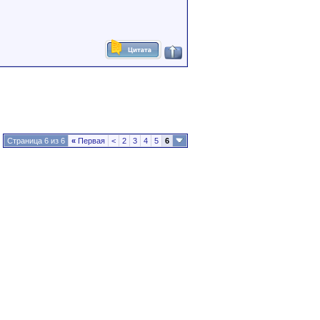
Страница 6 из 6
«
Первая
<
2
3
4
5
6