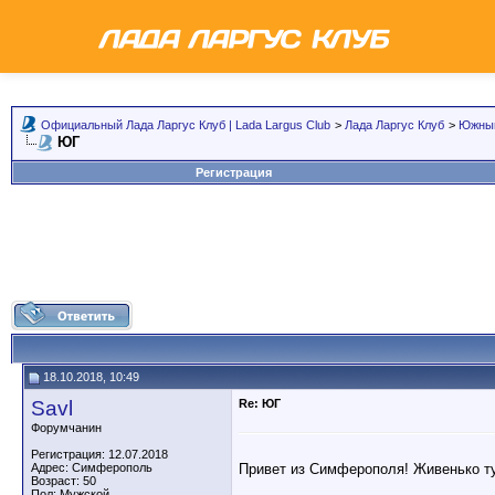
Официальный Лада Ларгус Клуб | Lada Largus Club
>
Лада Ларгус Клуб
>
Южный
ЮГ
Регистрация
18.10.2018, 10:49
Savl
Re: ЮГ
Форумчанин
Регистрация: 12.07.2018
Привет из Симферополя! Живенько т
Адрес: Симферополь
Возраст: 50
Пол: Мужской