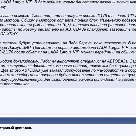
 LADA Largus VIP. В дальнейшем новым двигателем вазовцы могут н
ору.
егате немного. Известно, что он получил индекс 21176 и выдает 122 л.
ого мотора. Общим у моторов остался только блок. Изменению подверг
, степень сжатия (уменьшена до 10,5), тарелки клапанов (увеличен диа
 работы по новому двигателю на АВТОВАЗе планируют завершить лето
ADA XRAY
двигатель будут устанавливать на Лада Ларгус, пока неизвестно. В 
ции Ларгус ВИП. При этом на первые автомобили LADA Largus VIP 
З-21176 после обкатки на LADA Largus VIP может перейти и на обычны
роходит докалибровку. Работы выполняют специалисты АВТОВАЗа. За
плектующие к двигателю. Базовые детали, такие как блок цилиндров,
Для этого АВТОВАЗ уже заказал оборудование по мехобработке и сбо
чно механосборочные операции будут выполняться на существующем 
тку, предназначенную для изготовления головки цилиндров. На завод
от поставщиков.
литровый двигатель