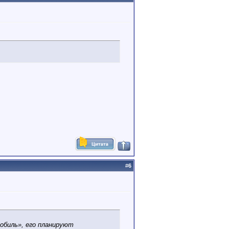
#
6
обиль», его планируют