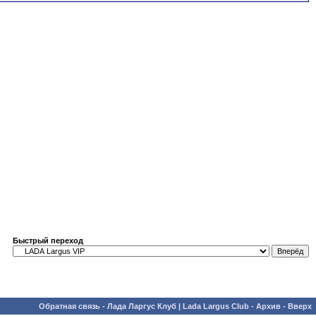
Быстрый переход
Обратная связь
-
Лада Ларгус Клуб | Lada Largus Club
-
Архив
-
Вверх