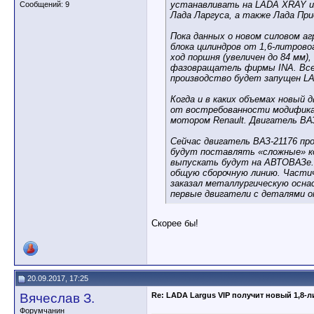
устанавливать на LADA XRAY и
Сообщений: 9
Лада Ларгуса, а также Лада При
Пока данных о новом силовом агр
блока цилиндров от 1,6-литров
ход поршня (увеличен до 84 мм)
фазовращатель фирмы INA. Все
производство будет запущен L
Когда и в каких объемах новый 
от востребованности модифика
мотором Renault. Двигатель ВА
Сейчас двигатель ВАЗ-21176 п
будут поставлять «сложные» ком
выпускать будут на АВТОВАЗе. 
общую сборочную линию. Части
заказал металлургическую оснас
первые двигатели с деталями 
Скорее бы!
20.09.2017, 17:25
Вячеслав З.
Re: LADA Largus VIP получит новый 1,8-
Форумчанин