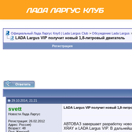
Официальный Лада Ларгус Клуб | Lada Largus Club
>
Обсуждение Lada Largus
LADA Largus VIP получит новый 1,8-литровый двигатель
Регистрация
29.10.2014, 21:21
svett
LADA Largus VIP получит новый 1,8-литр
Новости Лада Ларгус
Регистрация: 26.02.2012
АВТОВАЗ завершает разработку новог
Адрес: Россия)
XRAY и LADA Largus VIP. В дальнейш
Возраст: 48
Пол: Женский