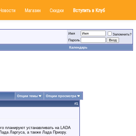
Новости
Магазин
Скидки
Вступить в Клуб
Имя
Запомнить?
Пароль
Календарь
Опции темы
Опции просмотра
#
1
его планируют устанавливать на LADA
ада Ларгуса, а также Лада Приору.