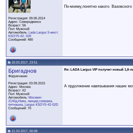
По-моему,понятно какого. Вазовского 
Регистрация: 09.06.2014
Адрес: Северодвинск
Возраст: 56
Пол: Мужской
Автомобиль:
Lada Largus 5-мест.
KSOY5-42- 02К
Сообщений: 480
20.03.2017, 23:51
Бригаднов
Re: LADA Largus VIP получит новый 1,8-
Форумчанин
Регистрация: 03.09.2015
А прдолжение навязывания наших мот
Адрес: Москва
Возраст: 62
Пол: Мужской
Автомобиль:
Москвич
2140д,Нива, ланцер,семерка,
пятнашка, Largus KSOY5-42-02D
Сообщений: 70
21.03.2017, 00:08