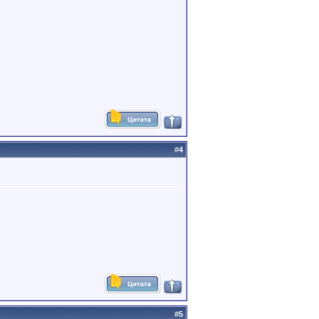
#
4
#
5