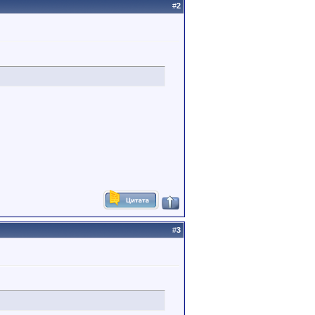
#
2
#
3