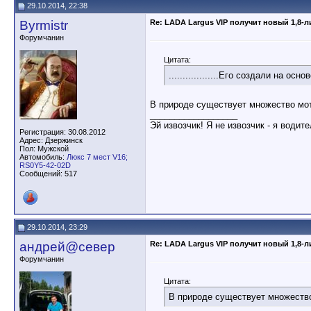
29.10.2014, 22:38
Byrmistr
Re: LADA Largus VIP получит новый 1,8-
Форумчанин
Цитата:
..................Его создали на осно
В природе существует множество мот
__________________
Эй извозчик! Я не извозчик - я водит
Регистрация: 30.08.2012
Адрес: Дзержинск
Пол: Мужской
Автомобиль:
Люкс 7 мест V16;
RS0Y5-42-02D
Сообщений: 517
29.10.2014, 23:29
андрей@север
Re: LADA Largus VIP получит новый 1,8-
Форумчанин
Цитата:
В природе существует множество