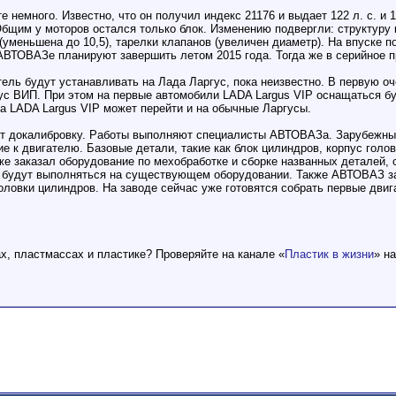
 немного. Известно, что он получил индекс 21176 и выдает 122 л. с. и 
 Общим у моторов остался только блок. Изменению подвергли: структуру
 (уменьшена до 10,5), тарелки клапанов (увеличен диаметр). На впуске
АВТОВАЗе планируют завершить летом 2015 года. Тогда же в серийное
тель будут устанавливать на Лада Ларгус, пока неизвестно. В первую оч
с ВИП. При этом на первые автомобили LADA Largus VIP оснащаться бу
на LADA Largus VIP может перейти и на обычные Ларгусы.
ит докалибровку. Работы выполняют специалисты АВТОВАЗа. Зарубежны
 к двигателю. Базовые детали, такие как блок цилиндров, корпус голов
е заказал оборудование по мехобработке и сборке названных деталей,
 будут выполняться на существующем оборудовании. Также АВТОВАЗ за
оловки цилиндров. На заводе сейчас уже готовятся собрать первые двиг
ах, пластмассах и пластике? Проверяйте на канале «
Пластик в жизни
» н