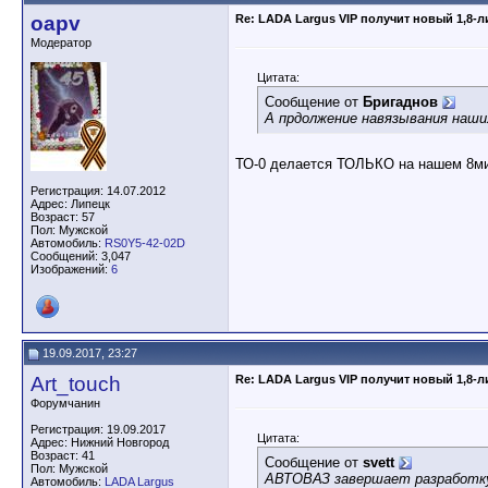
oapv
Re: LADA Largus VIP получит новый 1,8-
Модератор
Цитата:
Сообщение от
Бригаднов
А прдолжение навязывания наших
ТО-0 делается ТОЛЬКО на нашем 8ми
Регистрация: 14.07.2012
Адрес: Липецк
Возраст: 57
Пол: Мужской
Автомобиль:
RS0Y5-42-02D
Сообщений: 3,047
Изображений:
6
19.09.2017, 23:27
Art_touch
Re: LADA Largus VIP получит новый 1,8-
Форумчанин
Регистрация: 19.09.2017
Цитата:
Адрес: Нижний Новгород
Возраст: 41
Сообщение от
svett
Пол: Мужской
АВТОВАЗ завершает разработку 
Автомобиль:
LADA Largus