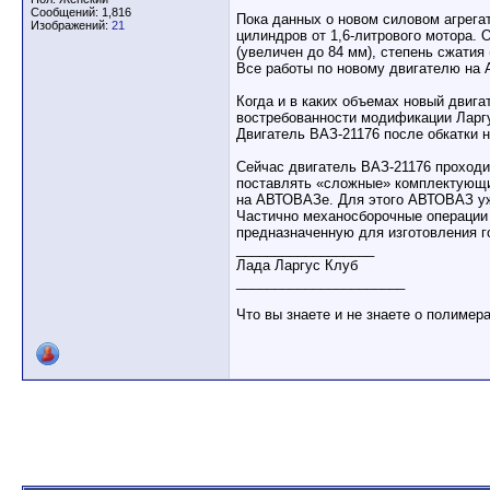
Сообщений: 1,816
Пока данных о новом силовом агрегате
Изображений:
21
цилиндров от 1,6-литрового мотора.
(увеличен до 84 мм), степень сжатия
Все работы по новому двигателю на 
Когда и в каких объемах новый двига
востребованности модификации Ларгу
Двигатель ВАЗ-21176 после обкатки 
Сейчас двигатель ВАЗ-21176 проход
поставлять «сложные» комплектующие
на АВТОВАЗе. Для этого АВТОВАЗ уж
Частично механосборочные операции
предназначенную для изготовления г
__________________
Лада Ларгус Клуб
______________________
Что вы знаете и не знаете о полимер