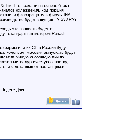
173 Нм. Его создали на основе блока
 каналов охлаждения, ход поршня
 поставили фазовращатель фирмы INA.
 производство будет запущен LADA XRAY
ередь это зависеть будет от
дут стандартным мотором Renault.
е фирмы или их СП в России будут
ки, коленвал, маховик выпускать будут
 оплатил общую сборочную линию.
казал металлургическую оснастку,
атели с деталями от поставщиков.
а Яндекс.Дзен