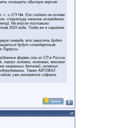
ачать оснащать обычную версию
 с. и 173 Нм. Его создали на основе
ли: структуру каналов охлаждения,
метр). На впуске поставили
м 2015 года. Тогда же в серийное
первую очередь это зависеть будет
оснащаться будут стандартным
е Ларгусы.
рубежные фирмы или их СП в России
 корпус головки, коленвал, маховик
рке названных деталей, оплатил
оборудовании. Также АВТОВАЗ
е сейчас уже готовятся собрать
#
7