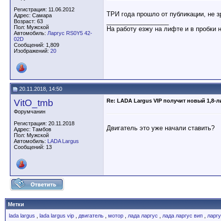
Регистрация: 11.06.2012
ТРИ года прошло от публикации, не зр
Адрес: Самара
__________________
Возраст: 63
Пол: Мужской
На работу езжу на лифте и в пробки 
Автомобиль:
Ларгус RS0Y5 42-
02D
Сообщений: 1,809
Изображений:
20
20.11.2018, 14:50
VitO_tmb
Re: LADA Largus VIP получит новый 1,8-
Форумчанин
Регистрация: 20.11.2018
Двигатель это уже начали ставить?
Адрес: Тамбов
Пол: Мужской
Автомобиль:
LADA Largus
Сообщений: 13
Метки
lada largus
,
lada largus vip
,
двигатель
,
мотор
,
лада ларгус
,
лада ларгус вип
,
ларг