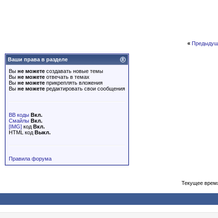
«
Предыдущ
Ваши права в разделе
Вы
не можете
создавать новые темы
Вы
не можете
отвечать в темах
Вы
не можете
прикреплять вложения
Вы
не можете
редактировать свои сообщения
BB коды
Вкл.
Смайлы
Вкл.
[IMG]
код
Вкл.
HTML код
Выкл.
Правила форума
Текущее врем