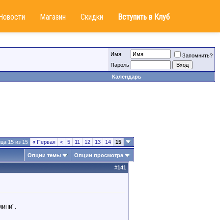
Новости
Магазин
Скидки
Вступить в Клуб
Имя
Запомнить?
Пароль
Календарь
ца 15 из 15
«
Первая
<
5
11
12
13
14
15
Опции темы
Опции просмотра
#
141
ини".