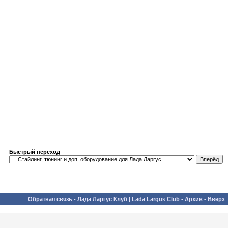
Быстрый переход
Обратная связь
-
Лада Ларгус Клуб | Lada Largus Club
-
Архив
-
Вверх