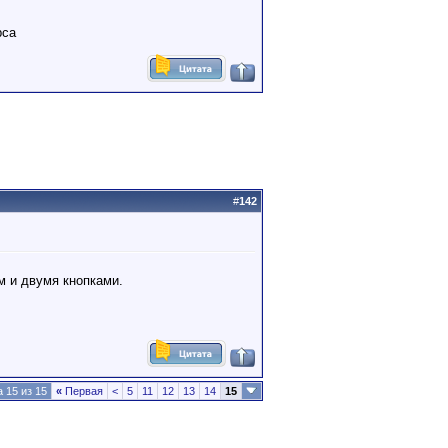
рса
#
142
м и двумя кнопками.
 15 из 15
«
Первая
<
5
11
12
13
14
15