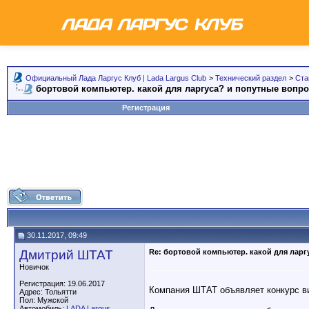
Официальный Лада Ларгус Клуб | Lada Largus Club
>
Технический раздел
>
Ста
бортовой компьютер. какой для ларгуса? и попутные вопр
Регистрация
30.11.2017, 09:49
Дмитрий ШТАТ
Re: бортовой компьютер. какой для ларг
Новичок
Регистрация: 19.06.2017
Компания ШТАТ объявляет конкурс в
Адрес: Тольятти
Пол: Мужской
Автомобиль:
LADA Largus