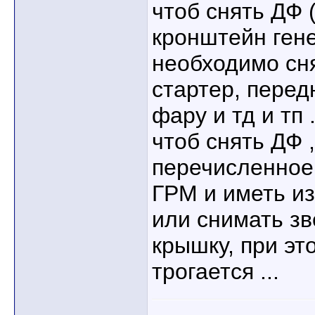
чтоб снять ДФ 
кронштейн гене
необходимо сня
стартер, перед
фару и тд и тп .
чтоб снять ДФ 
перечисленное,
ГРМ и иметь из
или снимать з
крышку, при эт
трогается ...