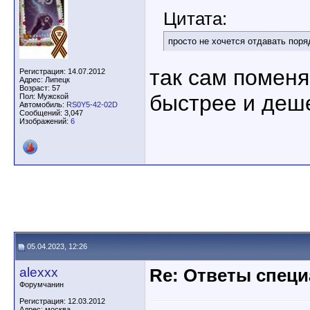
Цитата:
просто не хочется отдавать поряд
так сам поменяй
Регистрация: 14.07.2012
Адрес: Липецк
Возраст: 57
быстрее и деш
Пол: Мужской
Автомобиль:
RS0Y5-42-02D
Сообщений: 3,047
Изображений:
6
05.04.2023, 12:26
alexxx
Re: Ответы спец
Форумчанин
Регистрация: 12.03.2012
Адрес: москва