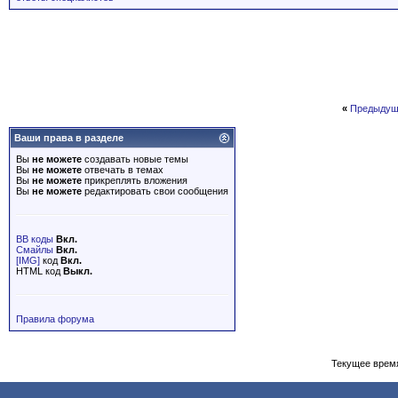
«
Предыдущ
Ваши права в разделе
Вы
не можете
создавать новые темы
Вы
не можете
отвечать в темах
Вы
не можете
прикреплять вложения
Вы
не можете
редактировать свои сообщения
BB коды
Вкл.
Смайлы
Вкл.
[IMG]
код
Вкл.
HTML код
Выкл.
Правила форума
Текущее врем