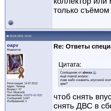
коллектор или
только съёмом 
05.04.2023, 23:33
oapv
Re: Ответы спец
Модератор
Цитата:
Сообщение от
alexxx
ещё такой вопрос:
там надо снимать впускной кол
Регистрация: 14.07.2012
грм?
Адрес: Липецк
Возраст: 57
Пол: Мужской
чтоб снять впу
Автомобиль:
RS0Y5-42-02D
Сообщений: 3,047
Изображений:
6
снять ДВС в сбо