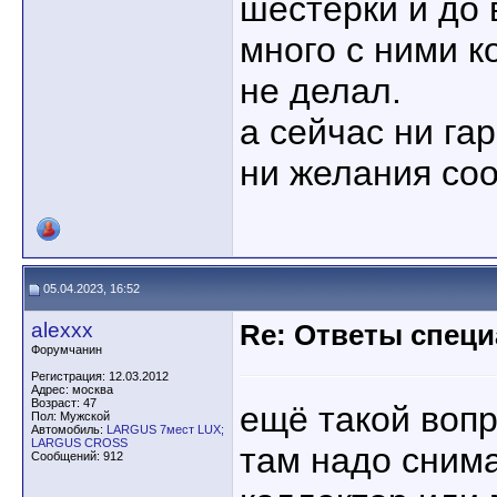
шестёрки и до 
много с ними к
не делал.
а сейчас ни га
ни желания соо
05.04.2023, 16:52
alexxx
Re: Ответы спец
Форумчанин
Регистрация: 12.03.2012
Адрес: москва
Возраст: 47
ещё такой вопр
Пол: Мужской
Автомобиль:
LARGUS 7мест LUX;
LARGUS CROSS
там надо снима
Сообщений: 912