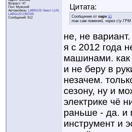
Возраст: 47
Цитата:
Пол: Мужской
Автомобиль:
LARGUS 7мест LUX;
LARGUS CROSS
Сообщение от
oapv
Сообщений: 912
так сам поменяй, через с\у ГР
не, не вариант.
я с 2012 года 
машинами. как 
и не беру в рук
незачем. тольк
сезону, ну и м
электрике чё н
раньше - да. и
инструмент и э