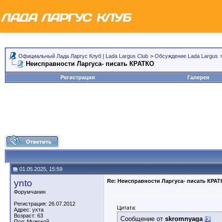
Официальный Лада Ларгус Клуб | Lada Largus Club
>
Обсуждение Lada Largus
Неисправности Ларгуса- писать КРАТКО
Регистрация
Галерея
01.05.2025, 15:59
ynto
Re: Неисправности Ларгуса- писать КРА
Форумчанин
Регистрация: 26.07.2012
Цитата:
Адрес: ухта
Возраст: 63
Сообщение от
skromnyaga
Пол: Мужской