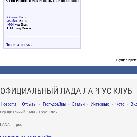
Вы
не можете
редактировать свои сообщения
BB коды
Вкл.
Смайлы
Вкл.
[IMG]
код
Вкл.
HTML код
Выкл.
Правила форума
Текущее врем
ОФИЦИАЛЬНЫЙ ЛАДА ЛАРГУС КЛУБ
Новости
·
Отзывы
·
Тест-драйвы
·
Статьи
·
Интервью
·
Фото
·
Ви
Официальный Лада Ларгус Клуб
LADA Largus