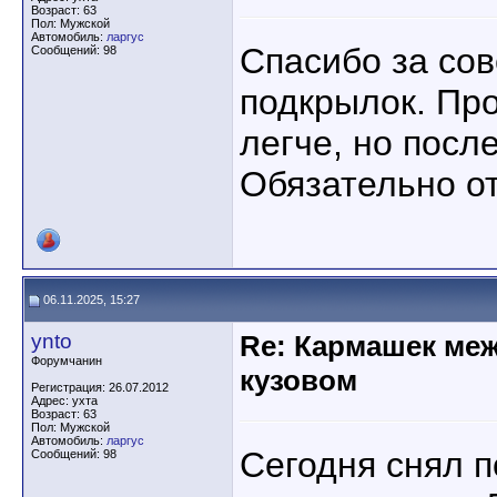
Возраст: 63
Пол: Мужской
Автомобиль:
ларгус
Спасибо за сов
Сообщений: 98
подкрылок. Пр
легче, но посл
Обязательно о
06.11.2025, 15:27
ynto
Re: Кармашек ме
Форумчанин
кузовом
Регистрация: 26.07.2012
Адрес: ухта
Возраст: 63
Пол: Мужской
Автомобиль:
ларгус
Сегодня снял 
Сообщений: 98