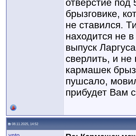
отверстие под 
брызговике, ко
не ставился. Т
находится не в
выпуск Ларгуса
сверлить, и не 
кармашек брыз
пушсало, мовил
прибудет Вам 
08.11.2025, 14:52
ynto