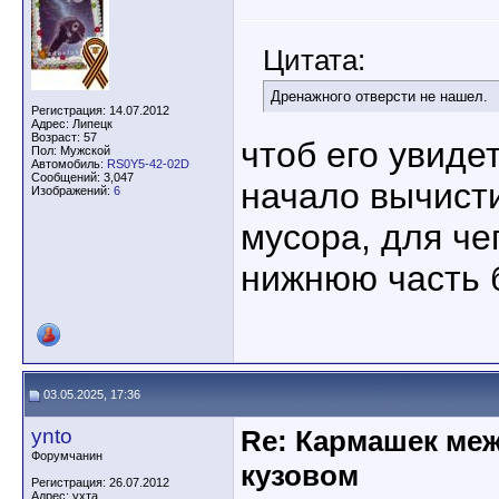
Цитата:
Дренажного отверсти не нашел.
Регистрация: 14.07.2012
Адрес: Липецк
Возраст: 57
чтоб его увиде
Пол: Мужской
Автомобиль:
RS0Y5-42-02D
Сообщений: 3,047
начало вычисти
Изображений:
6
мусора, для че
нижнюю часть 
03.05.2025, 17:36
ynto
Re: Кармашек ме
Форумчанин
кузовом
Регистрация: 26.07.2012
Адрес: ухта