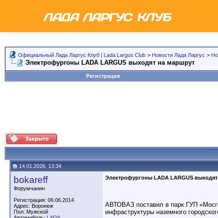
Официальный Лада Ларгус Клуб | Lada Largus Club
>
Новости Лада Ларгус
>
Но
Электрофургоны LADA LARGUS выходят на маршрут
Регистрация
14.01.2026, 13:34
bokareff
Электрофургоны LADA LARGUS выходят 
Форумчанин
Регистрация: 06.06.2014
АВТОВАЗ поставил в парк ГУП «Мосго
Адрес: Воронеж
инфраструктуры наземного городског
Пол: Мужской
Автомобиль:
LADA