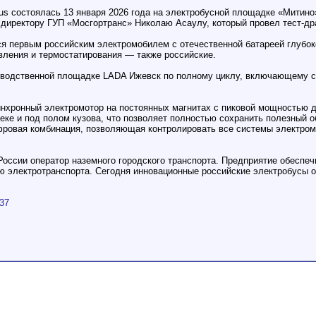
gus состоялась 13 января 2026 года на электробусной площадке «Мити
директору ГУП «Мосгортранс» Николаю Асаулу, который провел тест-др
ся первым российским электромобилем с отечественной батареей глубок
вления и термостатирования — также российские.
зводственной площадке LADA Ижевск по полному циклу, включающему св
инхронный электромотор на постоянных магнитах с пиковой мощностью д
ке и под полом кузова, что позволяет полностью сохранить полезный о
фровая комбинация, позволяющая контролировать все системы электромо
оссии оператор наземного городского транспорта. Предприятие обеспеч
ю электротранспорта. Сегодня инновационные российские электробусы
337