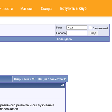
Новости
Магазин
Скидки
Вступить в Клуб
Имя
Запомнить?
Пароль
Календарь
Опции темы
Опции просмотра
#
1
ративного ремонта и обслуживания
 пассажиров.