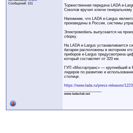
Сообщений: 101
Торжественная передача LADA e-Lar
Соколов вручил ключи генеральному 
Напомним, что LADA e-Largus являет
произведены в России, системы упра
Электромобиль выпускается на прои
сборку.
На LADA e-Largus устанавливается с
батареи расположены в моторном отсе
приборов e-Largus предусмотрена ци
который составляет от 320 км.
ГУП «Мосгортранс» — крупнейший в Р
лидеров по развитию и использовани
столице.
https://www.lada.ru/press-releases/122
__________________
www.ladaclub.net