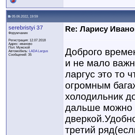
05.06.2022, 19:59
serebristyi 37
Re: Ларису Ивано
Форумчанин
Регистрация: 12.07.2018
Адрес: иваново
Пол: Мужской
Доброго време
Автомобиль:
LADA Largus
Сообщений: 35
и не мало важ
ларгус это то ч
огромным бага
холодильник до
дальше можно 
дверкой.Удобно
третий ряд(есл