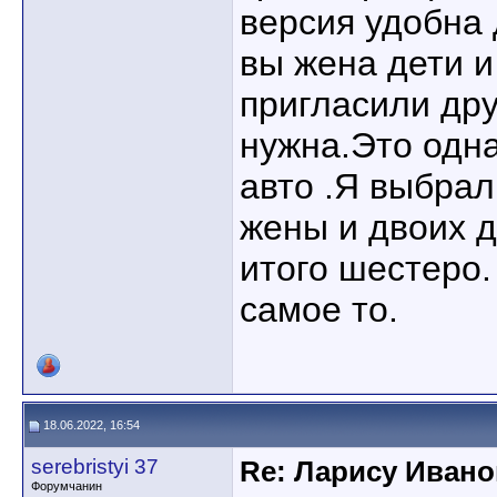
версия удобна 
вы жена дети и
пригласили др
нужна.Это одн
авто .Я выбрал
жены и двоих 
итого шестеро.
самое то.
18.06.2022, 16:54
serebristyi 37
Re: Ларису Ивано
Форумчанин