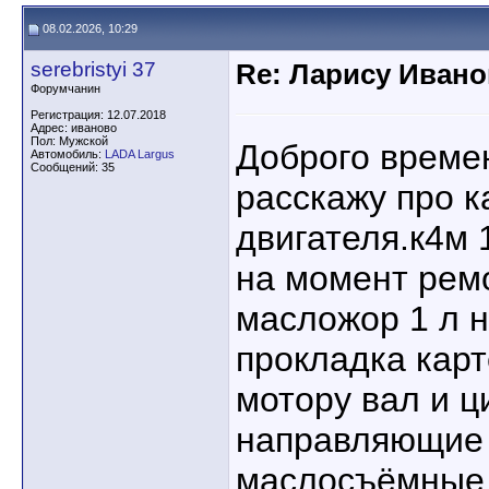
08.02.2026, 10:29
serebristyi 37
Re: Ларису Ивано
Форумчанин
Регистрация: 12.07.2018
Адрес: иваново
Пол: Мужской
Доброго времен
Автомобиль:
LADA Largus
Сообщений: 35
расскажу про 
двигателя.к4м 
на момент рем
масложор 1 л н
прокладка карт
мотору вал и 
направляющие 
маслосъёмные 