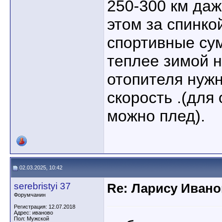
250-300 км да
этом за спинко
спортивные су
теплее зимой н
отопителя нужн
скорость .(для
можно плед).
02.03.2025, 10:42
serebristyi 37
Re: Ларису Ивано
Форумчанин
Регистрация: 12.07.2018
Адрес: иваново
Пол: Мужской