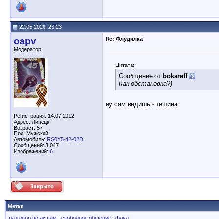
22.05.2026, 23:23
oapv
Re: Флудилка
Модератор
Цитата:
Сообщение от
bokareff
Как обстановка?)
ну сам видишь - тишина
Регистрация: 14.07.2012
Адрес: Липецк
Возраст: 57
Пол: Мужской
Автомобиль:
RS0Y5-42-02D
Сообщений: 3,047
Изображений:
6
Метки
разговор по душам
,
свободное общение
,
флуд