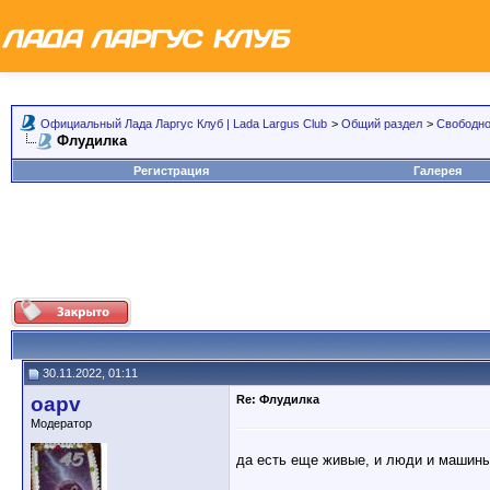
Официальный Лада Ларгус Клуб | Lada Largus Club
>
Общий раздел
>
Свободно
Флудилка
Регистрация
Галерея
30.11.2022, 01:11
oapv
Re: Флудилка
Модератор
да есть еще живые, и люди и машины 