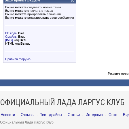
Ваши права в разделе
Вы
не можете
создавать новые темы
Вы
не можете
отвечать в темах
Вы
не можете
прикреплять вложения
Вы
не можете
редактировать свои сообщения
BB коды
Вкл.
Смайлы
Вкл.
[IMG]
код
Вкл.
HTML код
Выкл.
Правила форума
Текущее врем
ОФИЦИАЛЬНЫЙ ЛАДА ЛАРГУС КЛУБ
Новости
·
Отзывы
·
Тест-драйвы
·
Статьи
·
Интервью
·
Фото
·
Ви
Официальный Лада Ларгус Клуб