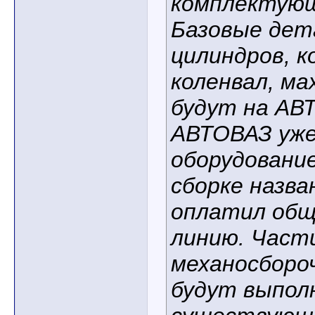
комплектующ
Базовые дета
цилиндров, к
коленвал, ма
будут на АВ
АВТОВАЗ уже
оборудовани
сборке назва
оплатил общ
линию. Част
механосборо
будут выпол