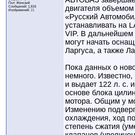
Пол: Женский
двигателя объемом 
Сообщений: 1,816
Изображений:
21
«Русский Автомоби
устанавливать на 
VIP. В дальнейшем
могут начать осна
Ларгуса, а также Л
Пока данных о ново
немного. Известно,
и выдает 122 л. с. 
основе блока цилин
мотора. Общим у мо
Изменению подверг
охлаждения, ход по
степень сжатия (ум
клапанов (увеличен