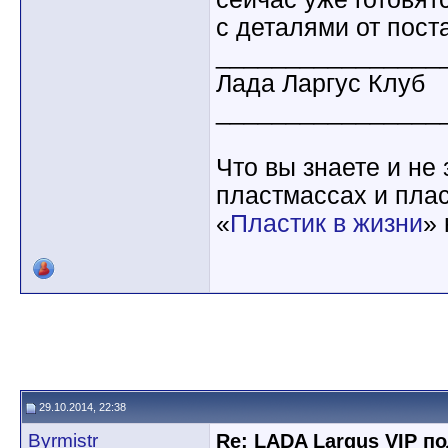
с деталями от пост
________________
Лада Ларгус Клуб
________________
Что вы знаете и не
пластмассах и пла
«
Пластик в жизни
»
29.10.2014, 22:38
Byrmistr
Re: LADA Largus VIP п