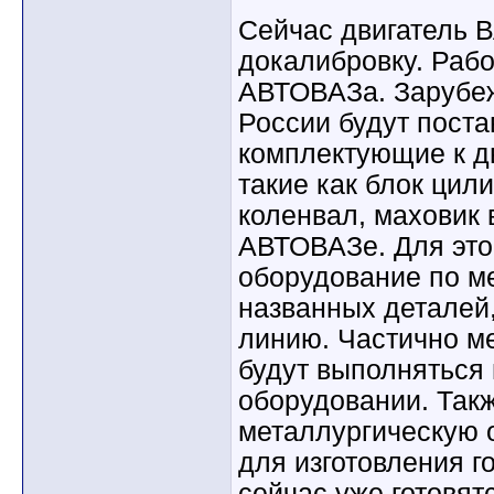
Сейчас двигатель 
докалибровку. Раб
АВТОВАЗа. Зарубе
России будут пост
комплектующие к д
такие как блок цили
коленвал, маховик 
АВТОВАЗе. Для это
оборудование по м
названных деталей
линию. Частично м
будут выполняться
оборудовании. Так
металлургическую 
для изготовления г
сейчас уже готовят