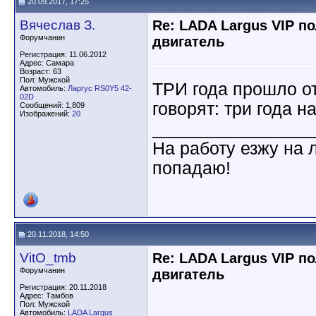
20.09.2017, 17:25
Вячеслав З.
Re: LADA Largus VIP п
Форумчанин
двигатель
Регистрация: 11.06.2012
Адрес: Самара
Возраст: 63
Пол: Мужской
ТРИ года прошло от
Автомобиль:
Ларгус RS0Y5 42-
02D
говорят: три года на
Сообщений: 1,809
Изображений:
20
________________
На работу езжу на 
попадаю!
20.11.2018, 14:50
VitO_tmb
Re: LADA Largus VIP п
Форумчанин
двигатель
Регистрация: 20.11.2018
Адрес: Тамбов
Пол: Мужской
Автомобиль:
LADA Largus