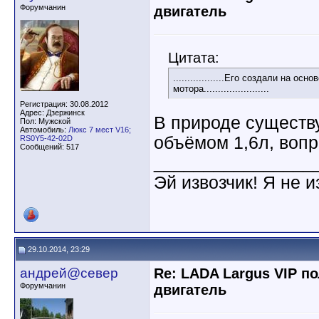
Форумчанин
двигатель
Цитата:
..................Его создали на о
мотора.......................
Регистрация: 30.08.2012
Адрес: Дзержинск
В природе существ
Пол: Мужской
Автомобиль:
Люкс 7 мест V16;
объёмом 1,6л, вопр
RS0Y5-42-02D
Сообщений: 517
________________
Эй извозчик! Я не и
29.10.2014, 23:29
андрей@север
Re: LADA Largus VIP п
Форумчанин
двигатель