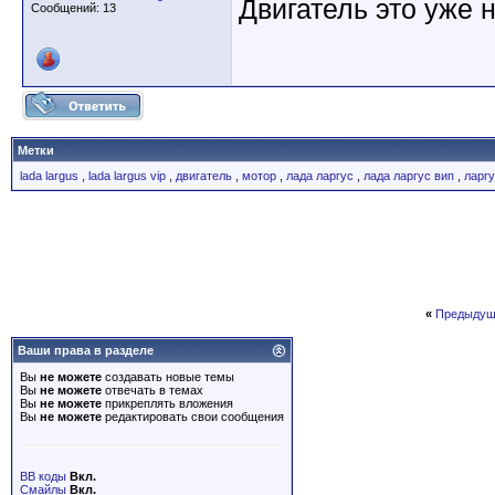
Двигатель это уже 
Сообщений: 13
Метки
lada largus
,
lada largus vip
,
двигатель
,
мотор
,
лада ларгус
,
лада ларгус вип
,
ларг
«
Предыдущ
Ваши права в разделе
Вы
не можете
создавать новые темы
Вы
не можете
отвечать в темах
Вы
не можете
прикреплять вложения
Вы
не можете
редактировать свои сообщения
BB коды
Вкл.
Смайлы
Вкл.