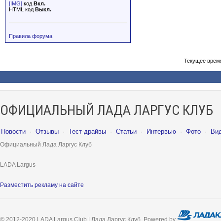
[IMG]
код
Вкл.
HTML код
Выкл.
Правила форума
Текущее врем
ОФИЦИАЛЬНЫЙ ЛАДА ЛАРГУС КЛУБ
Новости
·
Отзывы
·
Тест-драйвы
·
Статьи
·
Интервью
·
Фото
·
Ви
Официальный Лада Ларгус Клуб
LADA Largus
Разместить рекламу на сайте
© 2012-2020 LADA Largus Club | Лада Ларгус Клуб. Powered by