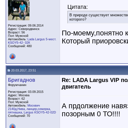
Цитата:
В природе существует множество
которого?
Регистрация: 09.06.2014
Адрес: Северодвинск
По-моему,понятно ка
Возраст: 56
Пол: Мужской
Который приоровск
Автомобиль:
Lada Largus 5-мест.
KSOY5-42- 02К
Сообщений: 480
20.03.2017, 23:51
Бригаднов
Re: LADA Largus VIP п
Форумчанин
двигатель
Регистрация: 03.09.2015
Адрес: Москва
Возраст: 62
Пол: Мужской
А прдолжение навя
Автомобиль:
Москвич
2140д,Нива, ланцер,семерка,
позорным 0 ТО!!!!
пятнашка, Largus KSOY5-42-02D
Сообщений: 70