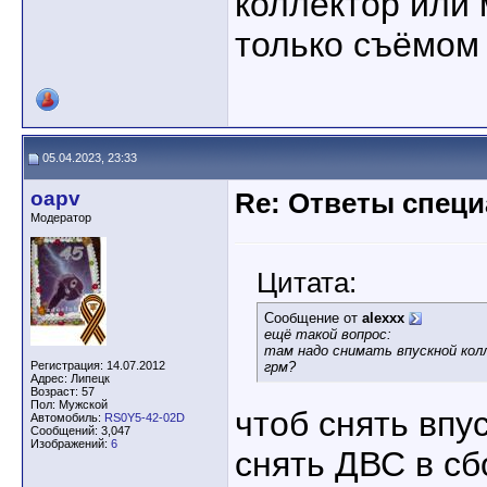
коллектор или
только съёмом 
05.04.2023, 23:33
oapv
Re: Ответы спец
Модератор
Цитата:
Сообщение от
alexxx
ещё такой вопрос:
там надо снимать впускной кол
Регистрация: 14.07.2012
грм?
Адрес: Липецк
Возраст: 57
Пол: Мужской
чтоб снять впу
Автомобиль:
RS0Y5-42-02D
Сообщений: 3,047
Изображений:
6
снять ДВС в сбо