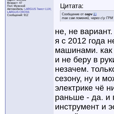
Возраст: 47
Цитата:
Пол: Мужской
Автомобиль:
LARGUS 7мест LUX;
LARGUS CROSS
Сообщение от
oapv
Сообщений: 912
так сам поменяй, через с\у ГР
не, не вариант.
я с 2012 года 
машинами. как 
и не беру в рук
незачем. тольк
сезону, ну и м
электрике чё н
раньше - да. и
инструмент и э