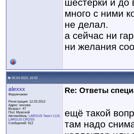
шестёрки и до 
много с ними к
не делал.
а сейчас ни га
ни желания соо
05.04.2023, 16:52
alexxx
Re: Ответы спец
Форумчанин
Регистрация: 12.03.2012
Адрес: москва
Возраст: 47
ещё такой вопр
Пол: Мужской
Автомобиль:
LARGUS 7мест LUX;
LARGUS CROSS
там надо снима
Сообщений: 912