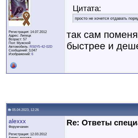
Цитата:
просто не хочется отдавать поряд
так сам поменяй
Регистрация: 14.07.2012
Адрес: Липецк
Возраст: 57
быстрее и деш
Пол: Мужской
Автомобиль:
RS0Y5-42-02D
Сообщений: 3,047
Изображений:
6
05.04.2023, 12:26
alexxx
Re: Ответы спец
Форумчанин
Регистрация: 12.03.2012
Адрес: москва