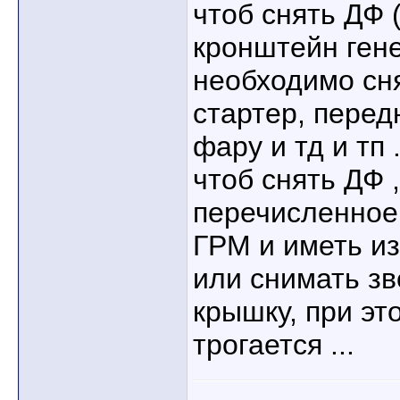
чтоб снять ДФ 
кронштейн гене
необходимо сня
стартер, перед
фару и тд и тп .
чтоб снять ДФ 
перечисленное,
ГРМ и иметь из
или снимать з
крышку, при эт
трогается ...