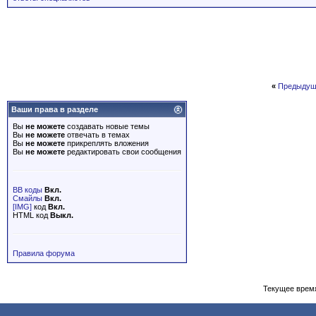
«
Предыдущ
Ваши права в разделе
Вы
не можете
создавать новые темы
Вы
не можете
отвечать в темах
Вы
не можете
прикреплять вложения
Вы
не можете
редактировать свои сообщения
BB коды
Вкл.
Смайлы
Вкл.
[IMG]
код
Вкл.
HTML код
Выкл.
Правила форума
Текущее врем