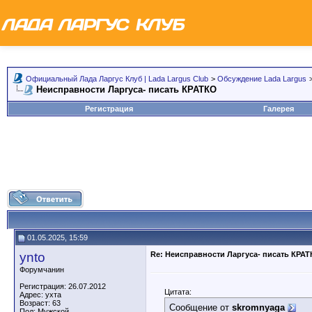
Официальный Лада Ларгус Клуб | Lada Largus Club
>
Обсуждение Lada Largus
Неисправности Ларгуса- писать КРАТКО
Регистрация
Галерея
01.05.2025, 15:59
ynto
Re: Неисправности Ларгуса- писать КРА
Форумчанин
Регистрация: 26.07.2012
Цитата:
Адрес: ухта
Возраст: 63
Сообщение от
skromnyaga
Пол: Мужской