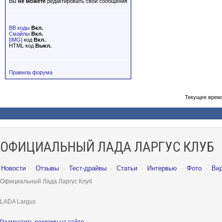
Вы
не можете
редактировать свои сообщения
BB коды
Вкл.
Смайлы
Вкл.
[IMG]
код
Вкл.
HTML код
Выкл.
Правила форума
Текущее врем
ОФИЦИАЛЬНЫЙ ЛАДА ЛАРГУС КЛУБ
Новости
·
Отзывы
·
Тест-драйвы
·
Статьи
·
Интервью
·
Фото
·
Ви
Официальный Лада Ларгус Клуб
LADA Largus