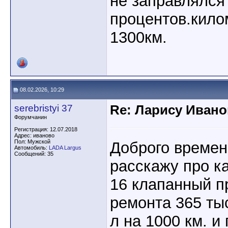
не заправлялся
процентов.кило
1300км.
08.02.2026, 10:29
serebristyi 37
Re: Ларису Ивано
Форумчанин
Регистрация: 12.07.2018
Адрес: иваново
Пол: Мужской
Доброго времен
Автомобиль:
LADA Largus
Сообщений: 35
расскажу про к
16 клапанный п
ремонта 365 ты
л на 1000 км. и