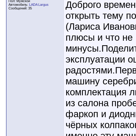
Пол: Мужской
Доброго времен
Автомобиль:
LADA Largus
Сообщений: 35
открыть тему по
(Лариса Иванов
плюсы и что не
минусы.Подели
эксплуатации о
радостями.Пер
машину серебр
комплектация л
из салона проб
фаркоп и диод
чёрных колпако
именно эту маш