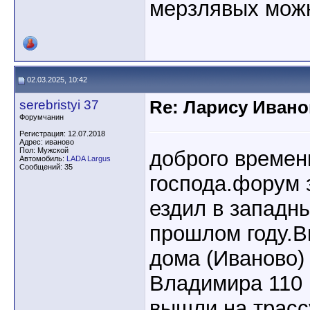
мерзлявых можн
02.03.2025, 10:42
serebristyi 37
Re: Ларису Ивано
Форумчанин
Регистрация: 12.07.2018
Адрес: иваново
Пол: Мужской
доброго времен
Автомобиль:
LADA Largus
Сообщений: 35
господа.форум 
ездил в западн
прошлом году.В
дома (Иваново) 
Владимира 110 
вышли на трасс