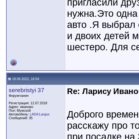
пригласили дру
нужна.Это одна
авто .Я выбрал 
и двоих детей м
шестеро. Для с
18.06.2022, 16:54
serebristyi 37
Re: Ларису Ивано
Форумчанин
Регистрация: 12.07.2018
Адрес: иваново
Пол: Мужской
Доброго времен
Автомобиль:
LADA Largus
Сообщений: 35
расскажу про т
при посадке на 