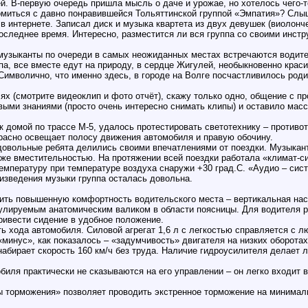
й. В-первую очередь пришла мысль о даче и урожае, но хотелось чего-т
омиться с давно понравившейся Тольяттинской группой «Эмпатия»? Слы
в интернете. Записал диск и музыка квартета из двух девушек (виолончел
оследнее время. Интересно, разместится ли вся группа со своими инст
 музыканты по очереди в самых неожиданных местах встречаются водит
па, все вместе едут на природу, в сердце Жигулей, необыкновенно крас
 Символично, что именно здесь, в городе на Волге посчастливилось род
лях (смотрите видеоклип и фото отчёт), скажу только одно, общение с
выми знаниями (просто очень интересно снимать клипы) и оставило масс
 домой по трассе М-5, удалось протестировать светотехнику – против
красно освещает полосу движения автомобиля и правую обочину.
довольные ребята делились своими впечатлениями от поездки. Музыка
же вместительностью. На протяжении всей поездки работала «климат-си
мпературу при температуре воздуха снаружи +30 град.С. «Аудио – сис
изведения музыки группа осталась довольна.
ить повышенную комфортность водительского места – вертикальная нас
гулируемым анатомическим валиком в области поясницы. Для водителя ро
ривести сидение в удобное положение.
ь хода автомобиля. Силовой агрегат 1,6 л с легкостью справляется с
минус», как показалось – «задумчивость» двигателя на низких оборотах.
абирает скорость 160 км/ч без труда. Наличие гидроусилителя делает 
биля практически не сказываются на его управлении – он легко входит
 торможения» позволяет проводить экстренное торможение на минималь