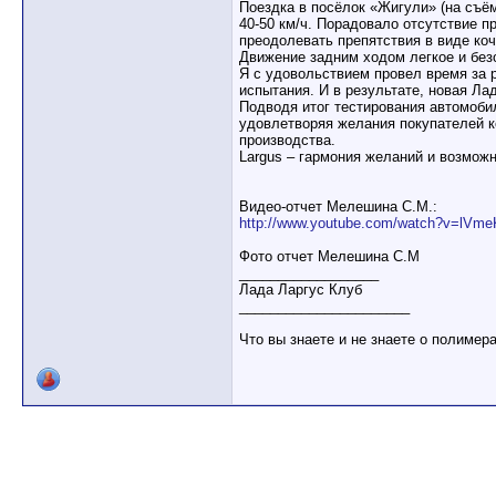
Поездка в посёлок «Жигули» (на съём
40-50 км/ч. Порадовало отсутствие 
преодолевать препятствия в виде коч
Движение задним ходом легкое и без
Я с удовольствием провел время за 
испытания. И в результате, новая Ла
Подводя итог тестирования автомоби
удовлетворяя желания покупателей к
производства.
Largus – гармония желаний и возможн
Видео-отчет Мелешина С.М.:
http://www.youtube.com/watch?v=lVm
Фото отчет Мелешина С.М
__________________
Лада Ларгус Клуб
______________________
Что вы знаете и не знаете о полимер