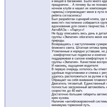
и вещей в багажнике. Было много иде
празднично… А почему бы не познак
ночном клубе и нашел их композиции 
гармонь) сопровождает меня в пути п
ребята согласились!
Был разработан сценарий клипа, где
вместе!» постепенно собирается груп
вдохновение для своего творчества.
АвтоВАЗа – «Ларгус»!
Не буду описывать весь день в дета
группы «Эмпатия» обогатило меня но
природы.
Возвращаясь с наступлением сумерек
ближнего света. Штатная оптика пре
Утомленные и изрядно уставшие, но 
, комфортностью подвески и конечно 
поддерживая в салоне комфортную те
группы «Эмпатия». Качеством воспро
И наконец, ощущения водителя:
В первую очередь хотелось бы отмет
удобные подголовники и спинка с ре
удалось расположиться за рулем и п
Обращает на себя внимание плавност
Двигатель тяговитый. Единственный «
полностью загруженный автомобиль н
скоростях до 40 км/ч.
Достаточно большие габариты автомо
крен кузова.
Наличие «антиблокировочной системы
минимума тормозной путь.