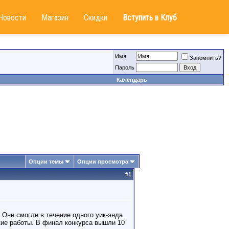
Новости
Магазин
Скидки
Вступить в Клуб
Имя
Запомнить?
Пароль
Календарь
Опции темы
Опции просмотра
#
1
 Они смогли в течение одного уик-энда
кие работы. В финал конкурса вышли 10