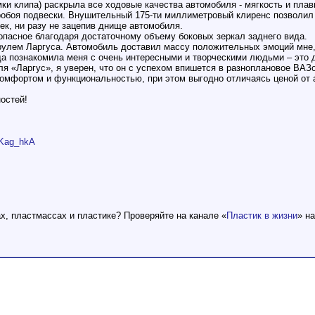
ки клипа) раскрыла все ходовые качества автомобиля - мягкость и пла
пробоя подвески. Внушительный 175-ти миллиметровый клиренс позволил 
ек, ни разу не зацепив днище автомобиля.
опасное благодаря достаточному объему боковых зеркал заднего вида.
рулем Ларгуса. Автомобиль доставил массу положительных эмоций мне,
да познакомила меня с очень интересными и творческими людьми – это д
ля «Ларгус», я уверен, что он с успехом впишется в разноплановое ВАЗ
омфортом и функциональностью, при этом выгодно отличаясь ценой от 
остей!
eKag_hkA
ах, пластмассах и пластике? Проверяйте на канале «
Пластик в жизни
» н