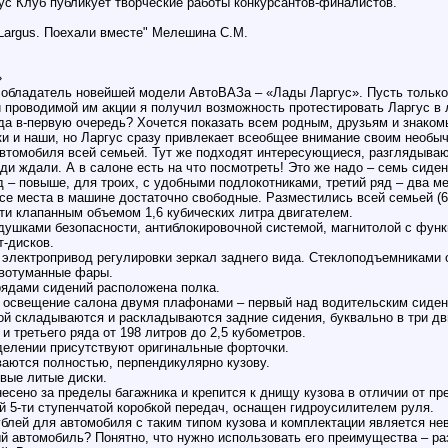
с Клуб публикует творческие работы конкурсантов-финалистов.
 Largus. Поехали вместе" Мелешина С.М.
»
 обладатель новейшей модели АвтоВАЗа – «Лады Ларгус». Пусть только 
 проводимой им акции я получил возможность протестировать Ларгус в 
да в-первую очередь? Хочется показать всем родным, друзьям и знаком
ки и наши, но Ларгус сразу привлекает всеобщее внимание своим необы
втомобиля всей семьей. Тут же подходят интересующиеся, разглядывают
ди ждали. А в салоне есть на что посмотреть! Это же надо – семь сиде
 – повыше, для троих, с удобными подлокотниками, третий ряд – два мес
се места в машине достаточно свободные. Разместились всей семьей (6
-ти клапанным объемом 1,6 кубических литра двигателем.
ушками безопасности, антиблокировочной системой, магнитолой с фун
-дисков.
 электропривод регулировки зеркал заднего вида. Стеклоподъемниками 
ивотуманные фары.
рядами сидений расположена полка.
освещение салона двумя плафонами – первый над водительским сидени
рой складываются и раскладываются задние сидения, буквально в три д
и третьего ряда от 198 литров до 2,5 кубометров.
тделении присутствуют оригинальные форточки.
ваются полностью, перпендикулярно кузову.
вые литые диски.
есено за пределы багажника и крепится к днищу кузова в отличии от 
 5-ти ступенчатой коробкой передач, оснащен гидроусилителем руля.
блей для автомобиля с таким типом кузова и комплектации является не
й автомобиль? Понятно, что нужно использовать его преимущества – р