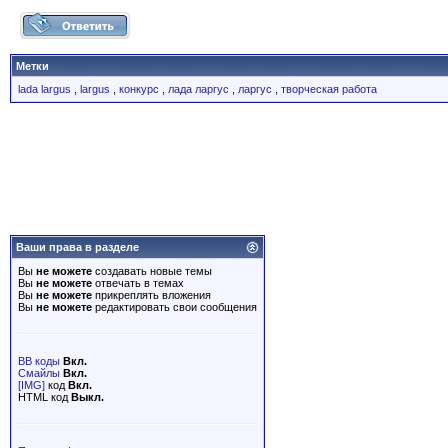
Метки
lada largus
,
largus
,
конкурс
,
лада ларгус
,
ларгус
,
творческая работа
Ваши права в разделе
Вы
не можете
создавать новые темы
Вы
не можете
отвечать в темах
Вы
не можете
прикреплять вложения
Вы
не можете
редактировать свои сообщения
BB коды
Вкл.
Смайлы
Вкл.
[IMG]
код
Вкл.
HTML код
Выкл.