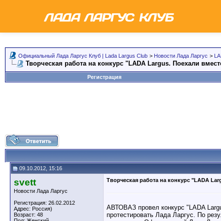
Официальный Лада Ларгус Клуб | Lada Largus Club
>
Новости Лада Ларгус
>
LA
Творческая работа на конкурс "LADA Largus. Поехали вмес
Регистрация
09.10.2012, 15:16
svett
Творческая работа на конкурс "LADA Lar
Новости Лада Ларгус
Регистрация: 26.02.2012
АВТОВАЗ провел конкурс "LADA Largus
Адрес: Россия)
протестировать Лада Ларгус. По рез
Возраст: 48
Пол: Женский