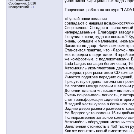
участников. Официальный Лада Ларгу
Сообщений: 1,816
Изображений:
21
Творческая работа на конкурс "LADA
«Пускай наши желания
совпадают с нашими возможностями
Свершилось! Сегодня я - счастливый
непередаваемые! Благодаря заводу и
Получил ключи, куда же поехать? Ку
очень, большие и маленькие, иномар
Заезжаю во двор. Начинаем осмотр а
Становится понятно, что «Ларгус» лю
место рядом с водителем. Второй ряд
же комфортные, с подлокотниками. В
Lada Largus оснащен бензиновым, 16
Автомобиль укомплектован двумя под
выходом, проигрывателем CD компакт
Имеется подогрев передних сидений,
Присутствуют дополнительные прот
На потолке между первым и вторым 
Дополнительным «плюсом» является 
Очень понравилась легкость, с кото
счет трансформации сидений второго 
В задней части кузова в багажном о
Задние двери разного размера откры
На Ларгусе установлены 15-ти дюймо
Полноразмерное запасное колесо вын
Автомобиль оборудован механической
Заявленная стоимость в 450 тысяч ру
Как же испытать новый вместительны