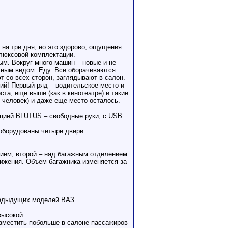
на три дня, но это здорово, ощущения
люксовой комплектации.
ым. Вокруг много машин – новые и не
чным видом. Еду. Все оборачиваются.
 со всех сторон, заглядывают в салон.
ний! Первый ряд – водительское место и
та, еще выше (как в кинотеатре) и такие
 человек) и даже еще место осталось.
кцией BLUTUS – свободные руки, с USB
оборудованы четыре двери.
ем, второй – над багажным отделением.
вижения. Объем багажника изменяется за
предыдущих моделей ВАЗ.
высокой.
азместить побольше в салоне пассажиров