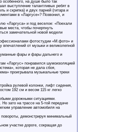
о особенного, на душе было так
шал выступление талантливых ребят в
ь и скрипка) и двух парней (гитара и
рументами в «Ларгусе»? Позвонил, и
елю «Ларгуса» и под веселое: «Поехали
ивые места, чтобы почерпнуть
иться замечательной новой модели
 профессионалами фотостудии «М.фото» и
у впечатлений от музыки и великолепной
отуманные фары и фары дальнего и
нтам «Ларгус» понравился шумоизоляцией
стема», которая не дала сбоя,
тема» проигрывала музыкальные треки
тройка рулевой колонки, лифт сидения,
стом 192 см и весом 115 кг легко
 любыми дорожными ситуациями.
 Но зато на трассе на 5-той передаче
легким управление автомобиля на
 в повороты, демонстрируя минимальный
ном участке дороге, сокращая до