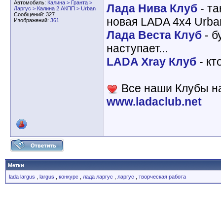
Автомобиль:
Калина > Гранта >
Лада Нива Клуб
- та
Ларгус > Калина 2 АКПП > Urban
Сообщений: 327
новая LADA 4x4 Urba
Изображений:
361
Лада Веста Клуб
- б
наступает...
LADA Xray Клуб
- кт
Все наши Клубы на
www.ladaclub.net
Метки
lada largus
,
largus
,
конкурс
,
лада ларгус
,
ларгус
,
творческая работа