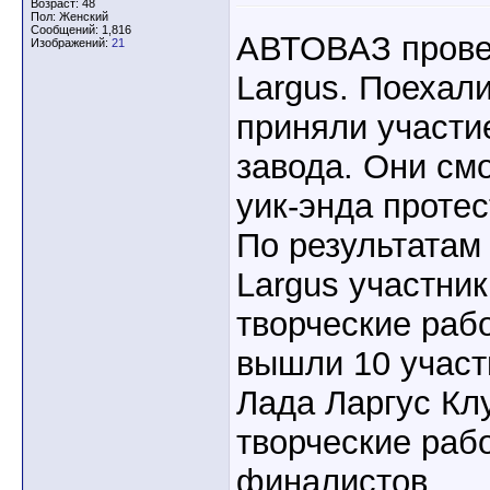
Возраст: 48
Пол: Женский
Сообщений: 1,816
АВТОВАЗ прове
Изображений:
21
Largus. Поехали
приняли участи
завода. Они смо
уик-энда протес
По результатам
Largus участни
творческие раб
вышли 10 учас
Лада Ларгус Кл
творческие раб
финалистов.