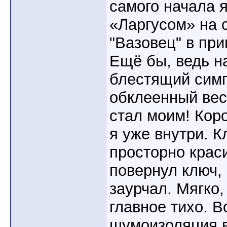
самого начала 
«Ларгусом» на 
"Вазовец" в пр
Ещё бы, ведь н
блестящий симп
обклеенный ве
стал моим! Коро
я уже внутри. К
просторно крас
повернул ключ,
заурчал. Мягко,
главное тихо. В
шумоизоляция в