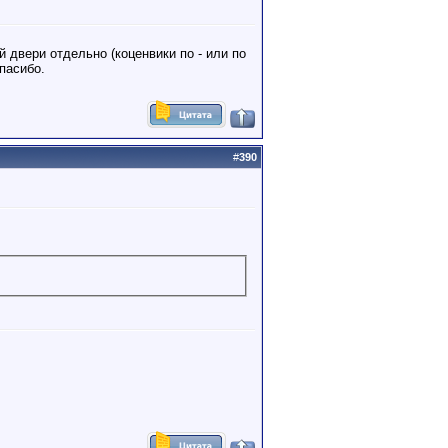
 двери отдельно (коценвики по - или по
пасибо.
#
390