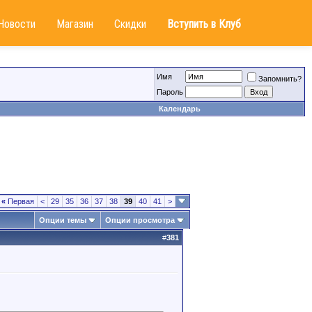
Новости
Магазин
Скидки
Вступить в Клуб
Имя
Запомнить?
Пароль
Календарь
«
Первая
<
29
35
36
37
38
39
40
41
>
Опции темы
Опции просмотра
#
381