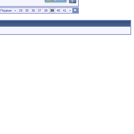
Первая
<
29
35
36
37
38
39
40
41
>