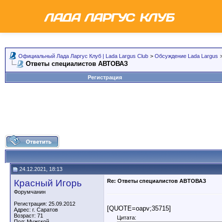
Официальный Лада Ларгус Клуб | Lada Largus Club
>
Обсуждение Lada Largus
Ответы специалистов АВТОВАЗ
Регистрация
24.12.2021, 18:13
Красный Игорь
Re: Ответы специалистов АВТОВАЗ
Форумчанин
Регистрация: 25.09.2012
[QUOTE=oapv;35715]
Адрес: г. Саратов
Возраст: 71
Цитата:
Пол: Мужской