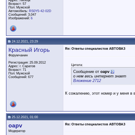
Адрес: Липецк
Возраст: 57
Пол: Мужской
Автомобиль:
RS0Y5-42-02D
Сообщений: 3,047
Изображений:
6
24.12.2021, 23:29
Красный Игорь
Re: Ответы специалистов АВТОВАЗ
Форумчанин
Регистрация: 25.09.2012
Цитата:
Адрес: г. Саратов
Возраст: 71
Сообщение от
oapv
Пол: Мужской
о нем весь интернет знает
Сообщений: 677
Вложение 2712
К сожалению, этот номер и у меня в в
25.12.2021, 01:00
oapv
Re: Ответы специалистов АВТОВАЗ
Модератор