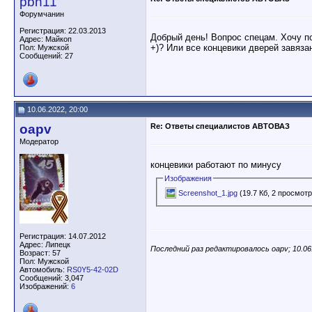
pbn11
Форумчанин
Регистрация: 22.03.2013
Добрый день! Вопрос спецам. Хочу по
Адрес: Майкоп
+)? Или все концевики дверей завяза
Пол: Мужской
Сообщений: 27
10.06.2022, 20:00
oapv
Re: Ответы специалистов АВТОВАЗ
Модератор
концевики работают по минусу
Изображения
Screenshot_1.jpg
(19.7 Кб, 2 просмот
Регистрация: 14.07.2012
Адрес: Липецк
Последний раз редактировалось oapv; 10.06
Возраст: 57
Пол: Мужской
Автомобиль:
RS0Y5-42-02D
Сообщений: 3,047
Изображений:
6