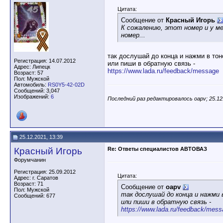
Цитата:
Сообщение от
Красный Игорь
К сожалению, этот номер и у м
номер...
так дослушай до конца и нажми в тон
Регистрация: 14.07.2012
или пиши в обратную связь -
Адрес: Липецк
https://www.lada.ru/feedback/message
Возраст: 57
Пол: Мужской
Автомобиль:
RS0Y5-42-02D
Сообщений: 3,047
Изображений:
6
Последний раз редактировалось oapv; 25.12
25.12.2021, 13:39
Красный Игорь
Re: Ответы специалистов АВТОВАЗ
Форумчанин
Регистрация: 25.09.2012
Цитата:
Адрес: г. Саратов
Возраст: 71
Сообщение от
oapv
Пол: Мужской
так дослушай до конца и нажми 
Сообщений: 677
или пиши в обратную связь -
https://www.lada.ru/feedback/mes