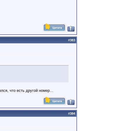
#
383
лся, что есть другой номер...
#
384