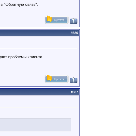
 в "Обратную связь".
#
386
суют проблемы клиента.
#
387