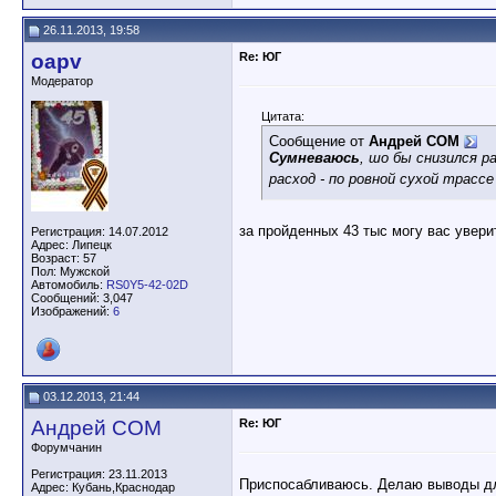
26.11.2013, 19:58
oapv
Re: ЮГ
Модератор
Цитата:
Сообщение от
Андрей СОМ
Сумневаюсь
, шо бы снизился р
расход - по ровной сухой трасс
за пройденных 43 тыс могу вас увери
Регистрация: 14.07.2012
Адрес: Липецк
Возраст: 57
Пол: Мужской
Автомобиль:
RS0Y5-42-02D
Сообщений: 3,047
Изображений:
6
03.12.2013, 21:44
Андрей СОМ
Re: ЮГ
Форумчанин
Регистрация: 23.11.2013
Приспосабливаюсь. Делаю выводы для
Адрес: Кубань,Краснодар