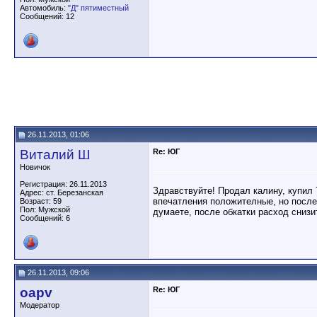
Автомобиль:
"Д" пятиместный
Сообщений: 12
26.11.2013, 01:06
Виталий Ш
Re: ЮГ
Новичок
Регистрация: 26.11.2013
Здравствуйте! Продал калину, купил 
Адрес: ст. Березанская
впечатления положителные, но после
Возраст: 59
Пол: Мужской
думаете, после обкатки расход снизи
Сообщений: 6
26.11.2013, 09:06
oapv
Re: ЮГ
Модератор