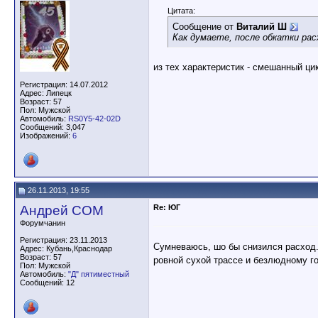
Цитата:
Сообщение от
Виталий Ш
Как думаете, после обкатки ра
из тех характеристик - смешанный ци
Регистрация: 14.07.2012
Адрес: Липецк
Возраст: 57
Пол: Мужской
Автомобиль:
RS0Y5-42-02D
Сообщений: 3,047
Изображений:
6
26.11.2013, 19:55
Андрей СОМ
Re: ЮГ
Форумчанин
Регистрация: 23.11.2013
Сумневаюсь, шо бы снизился расход.
Адрес: Кубань,Краснодар
Возраст: 57
ровной сухой трассе и безлюдному г
Пол: Мужской
Автомобиль:
"Д" пятиместный
Сообщений: 12