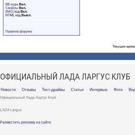
BB коды
Вкл.
Смайлы
Вкл.
[IMG]
код
Вкл.
HTML код
Выкл.
Правила форума
Текущее врем
ОФИЦИАЛЬНЫЙ ЛАДА ЛАРГУС КЛУБ
Новости
·
Отзывы
·
Тест-драйвы
·
Статьи
·
Интервью
·
Фото
·
Ви
Официальный Лада Ларгус Клуб
LADA Largus
Разместить рекламу на сайте