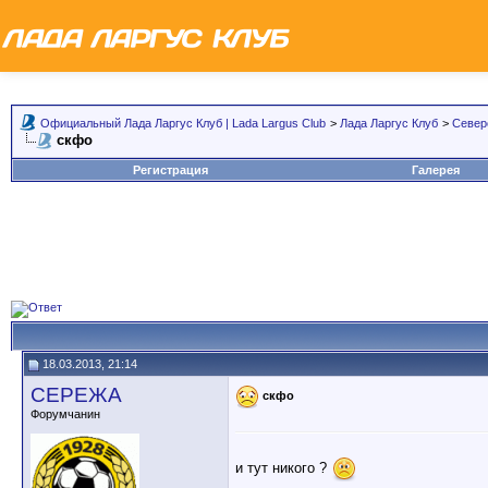
Официальный Лада Ларгус Клуб | Lada Largus Club
>
Лада Ларгус Клуб
>
Север
скфо
Регистрация
Галерея
18.03.2013, 21:14
СЕРЕЖА
скфо
Форумчанин
и тут никого ?