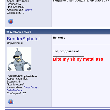
Недавно стал обладателем ларгуса - 
Адрес: Пятигорск
Возраст: 57
Пол: Мужской
Автомобиль:
Ларгус
Сообщений: 2
12.06.2013, 00:35
BenderSgibatel
Re: скфо
Форумчанин
Tol
, поздравляю!
__________________
Bite my shiny metal ass
Регистрация: 24.02.2012
Адрес: Каспийск
Возраст: 44
Пол: Мужской
Автомобиль:
Лада Ларгус
BabyМобиль
Сообщений: 57