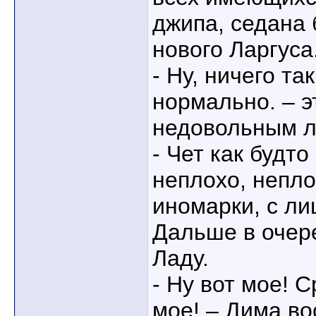
джипа, седана 
нового Ларгуса
- Ну, ничего та
нормально. – э
недовольным л
- Чет как будто
неплохо, непло
иномарки, с ли
Дальше в очер
Ладу.
- Ну вот мое! С
мое! – Дима в