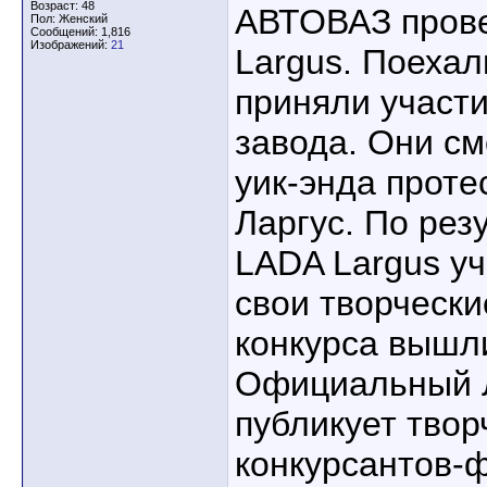
Возраст: 48
АВТОВАЗ прове
Пол: Женский
Сообщений: 1,816
Изображений:
21
Largus. Поехал
приняли участи
завода. Они см
уик-энда проте
Ларгус. По рез
LADA Largus у
свои творчески
конкурса вышли
Официальный Л
публикует твор
конкурсантов-