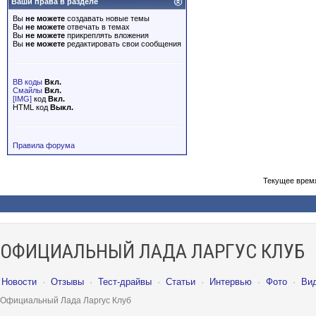
Ваши права в разделе
Вы
не можете
создавать новые темы
Вы
не можете
отвечать в темах
Вы
не можете
прикреплять вложения
Вы
не можете
редактировать свои сообщения
BB коды
Вкл.
Смайлы
Вкл.
[IMG]
код
Вкл.
HTML код
Выкл.
Правила форума
Текущее врем
ОФИЦИАЛЬНЫЙ ЛАДА ЛАРГУС КЛУБ
Новости
·
Отзывы
·
Тест-драйвы
·
Статьи
·
Интервью
·
Фото
·
Ви
Официальный Лада Ларгус Клуб