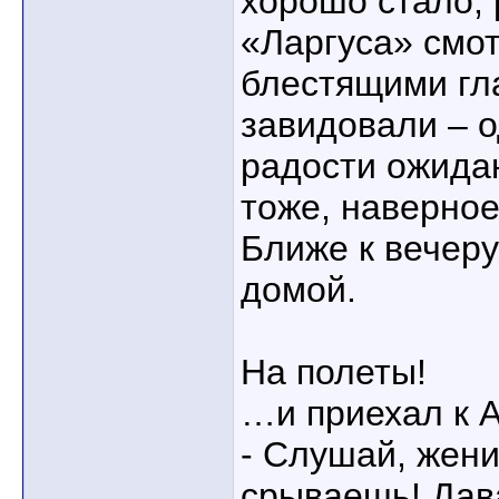
хорошо стало, 
«Ларгуса» смот
блестящими гл
завидовали – 
радости ожидан
тоже, наверное
Ближе к вечеру
домой.
На полеты!
…и приехал к А
- Слушай, жени
срываешь! Дав