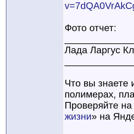
v=7dQA0VrAkC
Фото отчет:
____________
Лада Ларгус К
____________
Что вы знаете 
полимерах, пла
Проверяйте на
жизни
» на Янд