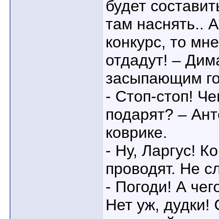
будет составит
там наснять.. 
конкурс, то мн
отдадут! – Дим
засыпающим го
- Стоп-стоп! Че
подарят? – Ант
коврике.
- Ну, Ларгус! К
проводят. Не с
- Погоди! А че
Нет уж, дудки!