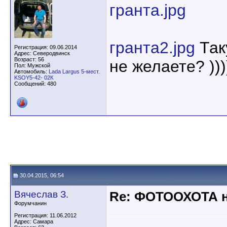
гранта.jpg
гранта2.jpg
Так
Регистрация: 09.06.2014
Адрес: Северодвинск
Возраст: 56
не желаете? )))
Пол: Мужской
Автомобиль:
Lada Largus 5-мест.
KSOY5-42- 02К
Сообщений: 480
30.04.2015, 06:54
Вячеслав З.
Re: ФОТООХОТА н
Форумчанин
Регистрация: 11.06.2012
Адрес: Самара