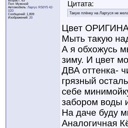
Возраст: 63
Цитата:
Пол: Мужской
Автомобиль:
Ларгус RS0Y5 42-
02D
Такую плёнку на Ларгуся не желае
Сообщений: 1,809
Изображений:
20
Цвет ОРИГИНА
Мыть такую над
А я обхожусь м
зиму. И цвет м
ДВА оттенка- ч
грязный осталь
себе минимойку
забором воды и
На даче буду м
Аналогичная К