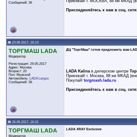
Приезжай! г. МОСКВА, 88 км МКАД (в
Сообщений: 36
Присоединяйтесь к нам в соц. сетя
23.06.2017, 16:13
ТОРГМАШ LADA
ДЦ "ТоргМаш" готов предложить вам LAD
Модератор
Регистрация: 29.05.2017
Адрес: Москва
LADA Kalina
в дилерском центре
То
Возраст: 20
Пол: Мужской
Приезжай! г. Москва, 88 км МКАД (вн
Автомобиль:
LADA Largus
Покупай!
torgmash.lada.ru
Сообщений: 36
Присоединяйтесь к нам в соц. сетя
26.06.2017, 16:21
ТОРГМАШ LADA
LADA XRAY Exclusive
Модератор