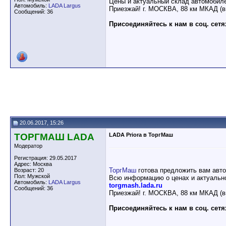
Цены и актуальный склад автомобил
Автомобиль:
LADA Largus
Приезжай! г. МОСКВА, 88 км МКАД (в
Сообщений: 36
Присоединяйтесь к нам в соц. сетя
20.06.2017, 15:26
ТОРГМАШ LADA
LADA Priora в ТоргМаш
Модератор
Регистрация: 29.05.2017
Адрес: Москва
ТоргМаш
готова предложить вам авт
Возраст: 20
Пол: Мужской
Всю информацию о ценах и актуально
Автомобиль:
LADA Largus
torgmash.lada.ru
Сообщений: 36
Приезжай! г. МОСКВА, 88 км МКАД (в
Присоединяйтесь к нам в соц. сетя