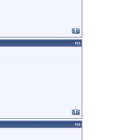
#
15
#
16