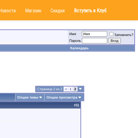
Новости
Магазин
Скидки
Вступить в Клуб
Имя
Запомнить?
Пароль
Календарь
Страница 2 из 2
<
1
2
Опции темы
Опции просмотра
#
11