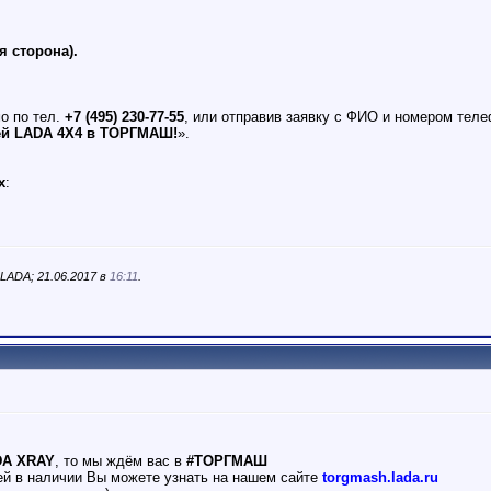
я сторона).
о по тел.
+7 (495) 230-77-55
, или отправив заявку с ФИО и номером тел
ей LADA 4X4 в ТОРГМАШ!
».
х
:
ADA; 21.06.2017 в
16:11
.
DA XRAY
, то мы ждём вас в
#ТОРГМАШ
ей в наличии Вы можете узнать на нашем сайте
torgmash.lada.ru