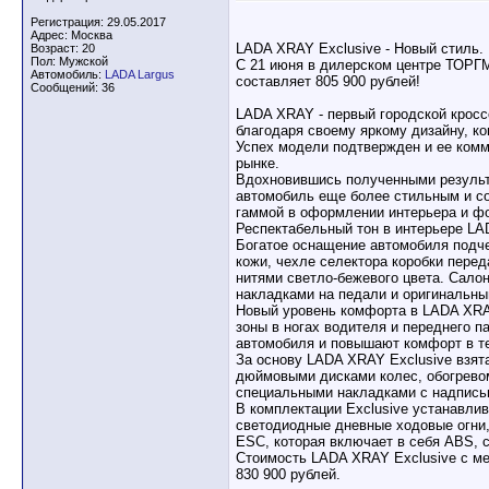
Регистрация: 29.05.2017
Адрес: Москва
LADA XRAY Exclusive - Новый стиль.
Возраст: 20
Пол: Мужской
С 21 июня в дилерском центре ТОРГ
Автомобиль:
LADA Largus
составляет 805 900 рублей!
Сообщений: 36
LADA XRAY - первый городской кросс
благодаря своему яркому дизайну, к
Успех модели подтвержден и ее ком
рынке.
Вдохновившись полученными результ
автомобиль еще более стильным и с
гаммой в оформлении интерьера и ф
Респектабельный тон в интерьере LA
Богатое оснащение автомобиля подче
кожи, чехле селектора коробки перед
нитями светло-бежевого цвета. Сало
накладками на педали и оригинальны
Новый уровень комфорта в LADA XRA
зоны в ногах водителя и переднего 
автомобиля и повышают комфорт в те
За основу LADA XRAY Exclusive взята
дюймовыми дисками колес, обогревом
специальными накладками с надписью 
В комплектации Exclusive устанавли
светодиодные дневные ходовые огни,
ESC, которая включает в себя ABS, 
Стоимость LADA XRAY Exclusive с ме
830 900 рублей.