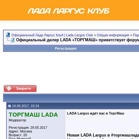
Официальный Лада Ларгус Клуб | Lada Largus Club
>
Общая информация
>
Пар
Официальный дилер LADA «ТОРГМАШ» приветствует форум
Регистрация
19.06.2017, 15:24
ТОРГМАШ LADA
LADA Largus ждёт вас в ТоргМаш
Модератор
Регистрация: 29.05.2017
Адрес: Москва
Новая LADA Largus в #торгмашлад
Возраст: 20
Пол: Мужской