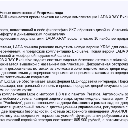
 Новые возможности!
#торгмашлада
МАШ начинается прием заказов на новую комплектацию LADA XRAY Exclu
овер, воплотивший в себе философию ИКС-образного дизайна. Автомоб
омфорту и динамическим показателям.
мерческими результатами. LADA XRAY вошел в число 10 наиболее прода
атами, LADA приняла решение выпустить новую версию XRAY для самых
овременным, и предложив комплектацию Exclusive. Новая версия LADA 
оновой атмосферной подсветкой салона.
DA XRAY Exclusive задают светлые сиденья бежевого оттенка с обивкой,
ркивается вышивкой с названием комплектации. Декоративная отстрочка 
ач и декоративных вставках из эко-кожи в зоне подлокотников двери во
н дополнительно декорирован черными глянцевыми вставками на передн
ми текстильными ковриками.
Y Exclusive обеспечивает атмосферная LED-подсветка интерьера. Подс
пассажира, центральный тоннель и проемы передних дверей визуально р
мное время суток.
 комплектация Luxe с мотором 1,8 л и с пакетом Prestige. Автомобиль о
 лобового стекла, камерой заднего вида, мультимедиа с навигатором. 
''Exclusive'', расположенными на двери багажника и рамках задних две
ваются центральный замок с дистанционным управлением, регулировка с
 две подушки безопасности, система экстренного оповещения ЭРА-ГЛО
систему распределения тормозных усилий, функцию антипробусковки и 
ханической коробкой передач составляет 805 900 рублей, с автоматизир