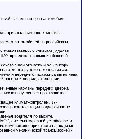
sive! Начальная цена автомобиля
иль привлек внимание клиентов
ваемых автомобилей на российском
 требовательных клиентов, сделав
XRAY привлекает внимание бежевой
 сочетающей эко-кожу и алькантару.
на отделке рулевого колеса из эко-
дителя и переднего пассажира выполнена
ей панели и дверях, стальными
веченные карманы передних дверей,
асширяют внутреннее пространство
снащен климат-контролем, 17-
Уровень комплектации подчеркивается
рей.
иденья водителя по высоте,
НАСС, система курсовой устойчивости
систему помощи при старте на подъеме.
ованной механической трансмиссией -