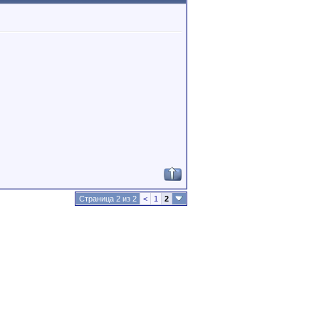
Страница 2 из 2
<
1
2