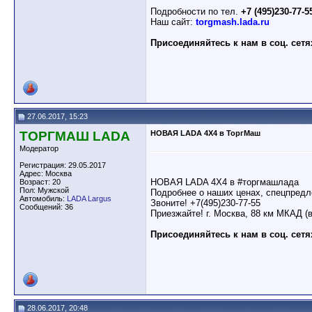
Подробности по тел.
+7 (495)230-77-5
Наш сайт:
torgmash.lada.ru
Присоединяйтесь к нам в соц. сетя
27.06.2017, 15:23
ТОРГМАШ LADA
НОВАЯ LADA 4X4 в ТоргМаш
Модератор
Регистрация: 29.05.2017
Адрес: Москва
НОВАЯ LADA 4X4 в #торгмашлада
Возраст: 20
Пол: Мужской
Подробнее о наших ценах, спецпредл
Автомобиль:
LADA Largus
Звоните! +7(495)230-77-55
Сообщений: 36
Приезжайте! г. Москва, 88 км МКАД (
Присоединяйтесь к нам в соц. сетя
28.06.2017, 20:48