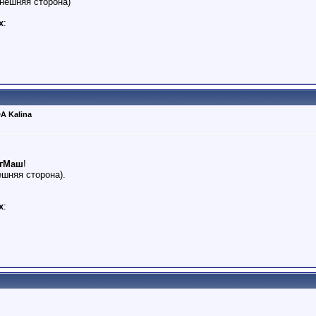
нешняя сторона)
х
:
A Kalina
ргМаш
!
ешняя сторона).
х
: