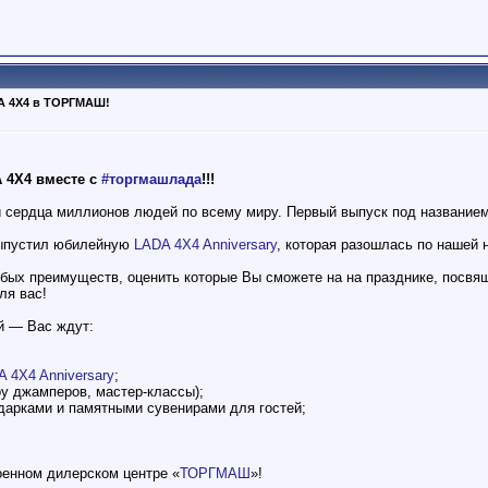
A 4X4 в ТОРГМАШ!
 4X4 вместе с
#торгмашлада
!!!
сердца миллионов людей по всему миру. Первый выпуск под названием
ыпустил юбилейную
LADA 4X4 Anniversary
, которая разошлась по нашей 
бых преимуществ, оценить которые Вы сможете на на празднике, посв
ля вас!
й — Вас ждут:
 4X4 Anniversary
;
оу джамперов, мастер-классы);
одарками и памятными сувенирами для гостей;
оенном дилерском центре «
ТОРГМАШ
»!