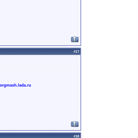
#
17
torgmash.lada.ru
#
18