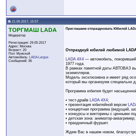
21.06.2017, 15:57
ТОРГМАШ LADA
Приглашаем отпраздновать Юбилей LAD
Модератор
Регистрация: 29.05.2017
Адрес: Москва
Отпразднуй юбилей любимой LADA
Возраст: 20
Пол: Мужской
Автомобиль:
LADA Largus
LADA 4X4
— автомобиль, покоривший 
Сообщений: 36
1977 года.
В рамках памятной даты АВТОВАЗ в
экземпляров.
Модель эксклюзивна и имеет ряд осо
который мы организуем специально д
Программа юбилея будет насыщенно
• тест-драйв
LADA 4X4
;
• презентация юбилейной версии
LADA
• концертная программа (ведущий, ш
• конкурсы и викторины с ценными п
• детская зона: аниматор-аквагример;
• праздничный фуршет.
Ждем Вас в нашем новом, благоустр