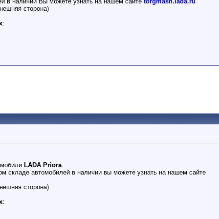
ей в наличии Вы можете узнать на нашем сайте
torgmash.lada.ru
нешняя сторона)
х
:
омобили
LADA Priora
.
м складе автомобилей в наличии вы можете узнать на нашем сайте
нешняя сторона)
х
: