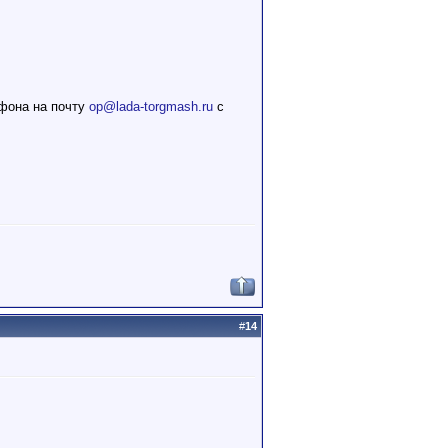
ефона на почту
op@lada-torgmash.ru
с
#
14