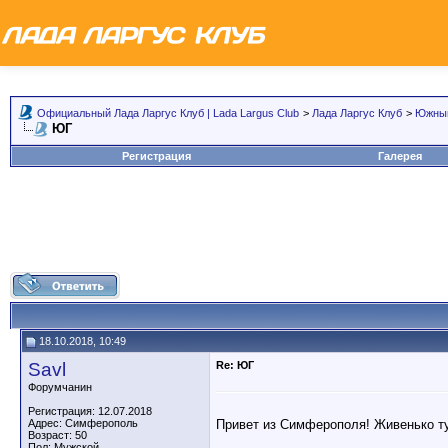
Официальный Лада Ларгус Клуб | Lada Largus Club
>
Лада Ларгус Клуб
>
Южный
ЮГ
Регистрация
Галерея
18.10.2018, 10:49
Savl
Re: ЮГ
Форумчанин
Регистрация: 12.07.2018
Привет из Симферополя! Живенько т
Адрес: Симферополь
Возраст: 50
Пол: Мужской