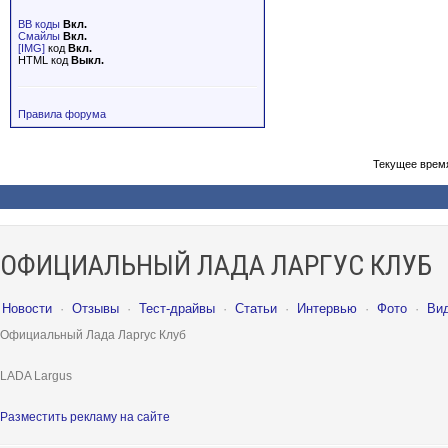
BB коды
Вкл.
Смайлы
Вкл.
[IMG]
код
Вкл.
HTML код
Выкл.
Правила форума
Текущее врем
ОФИЦИАЛЬНЫЙ ЛАДА ЛАРГУС КЛУБ
Новости
·
Отзывы
·
Тест-драйвы
·
Статьи
·
Интервью
·
Фото
·
Ви
Официальный Лада Ларгус Клуб
LADA Largus
Разместить рекламу на сайте