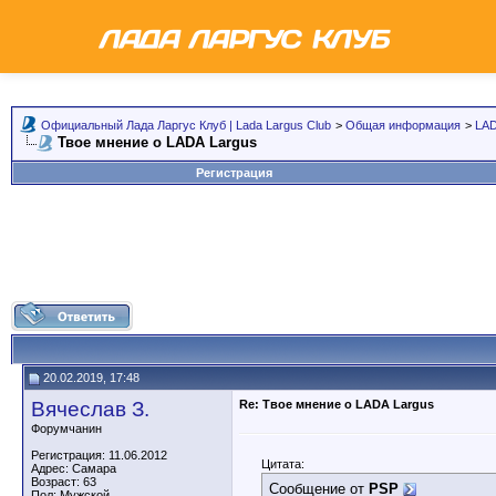
Официальный Лада Ларгус Клуб | Lada Largus Club
>
Общая информация
>
LAD
Твое мнение о LADA Largus
Регистрация
20.02.2019, 17:48
Вячеслав З.
Re: Твое мнение о LADA Largus
Форумчанин
Регистрация: 11.06.2012
Цитата:
Адрес: Самара
Возраст: 63
Сообщение от
PSP
Пол: Мужской