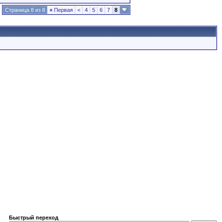
Страница 8 из 8
«
Первая
<
4
5
6
7
8
Быстрый переход