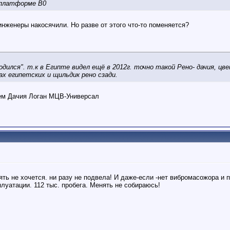
 платформе В0
 инженеры накосячили. Но разве от этого что-то поменяется?
одился". т.к в Египте видел ещё в 2012г. точно такой Рено- дачия, цв
ах египетских и щильдик рено сзади.
тем Дачия Логан МЦВ-Универсал
ять не хочется. ни разу не подвела! И даже-если -нет вибромасожора и 
плуатации. 112 тыс. пробега. Менять не собираюсь!