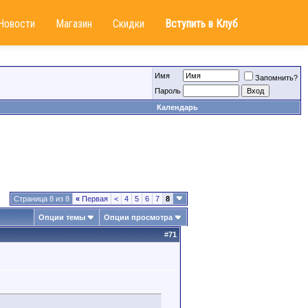
Новости
Магазин
Скидки
Вступить в Клуб
Имя
Запомнить?
Пароль
Календарь
Страница 8 из 8
«
Первая
<
4
5
6
7
8
Опции темы
Опции просмотра
#
71