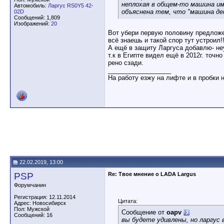
неплохая в общем-то машина им
Автомобиль:
Ларгус RS0Y5 42-
объяснена тем, что "машина де
02D
Сообщений: 1,809
Изображений:
20
Вот убери первую половину предложен
всё знаешь и такой спор тут устроил!!
А ещё в защиту Ларгуса добавлю- неу
т.к в Египте видел ещё в 2012г. точн
рено сзади.
__________________
На работу езжу на лифте и в пробки 
22.02.2019, 13:00
PSP
Re: Твое мнение о LADA Largus
Форумчанин
Регистрация: 12.11.2014
Цитата:
Адрес: Новосибирск
Пол: Мужской
Сообщение от
oapv
Сообщений: 16
вы будете удивлены, но ларгус 