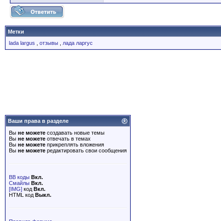
Метки
lada largus
,
отзывы
,
лада ларгус
Ваши права в разделе
Вы
не можете
создавать новые темы
Вы
не можете
отвечать в темах
Вы
не можете
прикреплять вложения
Вы
не можете
редактировать свои сообщения
BB коды
Вкл.
Смайлы
Вкл.
[IMG]
код
Вкл.
HTML код
Выкл.