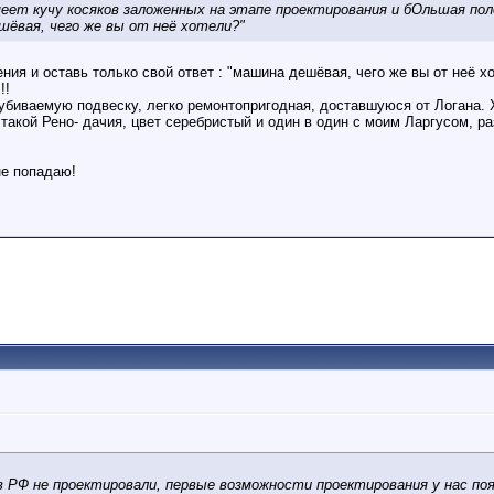
еет кучу косяков заложенных на этапе проектирования и бОльшая пол
шёвая, чего же вы от неё хотели?"
ия и оставь только свой ответ : "машина дешёвая, чего же вы от неё х
!!
биваемую подвеску, легко ремонтопригодная, доставшуюся от Логана. Хо
о такой Рено- дачия, цвет серебристый и один в один с моим Ларгусом, 
не попадаю!
в РФ не проектировали, первые возможности проектирования у нас поя