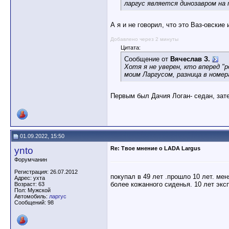
ларгус является динозавром на
А я и не говорил, что это Ваз-овские
Добавлено через 2 минуты
Цитата:
Сообщение от
Вячеслав З.
Хотя я не уверен, кто вперед "р
моим Ларгусом, разница в номер
Первым был Дачия Логан- седан, за
01.09.2022, 15:50
ynto
Re: Твое мнение о LADA Largus
Форумчанин
Регистрация: 26.07.2012
покупал в 49 лет .прошло 10 лет. мен
Адрес: ухта
более кожанного сиденья. 10 лет экс
Возраст: 63
Пол: Мужской
Автомобиль:
ларгус
Сообщений: 98