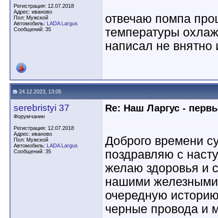
Регистрация: 12.07.2018
Адрес: иваново
отвечаю помпа прош
Пол: Мужской
Автомобиль:
LADA Largus
температуры охла
Сообщений: 35
написал не внятно
24.12.2023, 13:05
serebristyi 37
Re: Наш Ларгус - перв
Форумчанин
Регистрация: 12.07.2018
Адрес: иваново
Доброго времени су
Пол: Мужской
Автомобиль:
LADA Largus
поздравляю с нас
Сообщений: 35
желаю здоровья и 
нашими железными
очередную историю 
черные провода и м