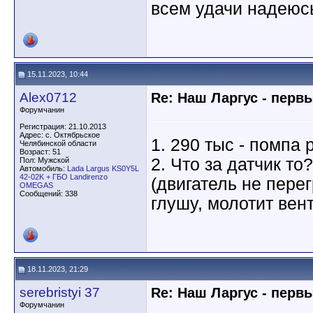
всем удачи надеюсь
15.11.2023, 10:44
Alex0712
Re: Наш Ларгус - перв
Форумчанин
Регистрация: 21.10.2013
Адрес: с. Октябрьское
1. 290 тыс - помпа 
Челябинской области
Возраст: 51
2. Что за датчик то
Пол: Мужской
Автомобиль:
Lada Largus KS0Y5L
42-02K + ГБО Landirenzo
(двигатель не перег
OMEGAS
Сообщений: 338
глушу, молотит вен
18.11.2023, 21:29
serebristyi 37
Re: Наш Ларгус - перв
Форумчанин