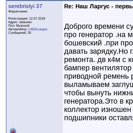
serebristyi 37
Re: Наш Ларгус - перв
Форумчанин
Регистрация: 12.07.2018
Адрес: иваново
Доброго времени су
Пол: Мужской
Автомобиль:
LADA Largus
про генератор .на 
Сообщений: 35
бошевский .при про
давать зарядку.Но г
ремонта. дв к4м с 
бампер вентилятор
приводной ремень р
выламываем заглуш
чтобы вынуть нижн
генератора.Это в к
коллектор изношен 
подшипники оставл