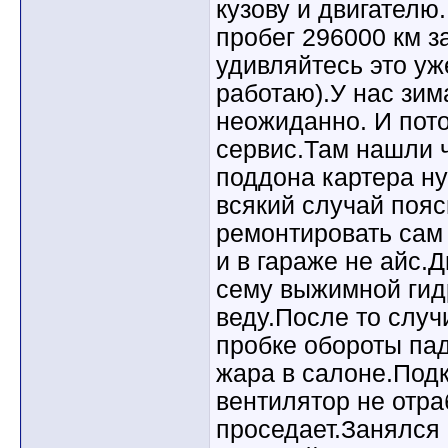
кузову и двигателю
пробег 296000 км з
удивляйтесь это уж
работаю).У нас зим
неожиданно. И пот
сервис.Там нашли 
поддона картера ну
всякий случай пояс
ремонтировать сам 
и в гараже не айс.Д
сему выжимной гид
веду.После то случ
пробке обороты пад
жара в салоне.Под
вентилятор не отр
проседает.Занялся