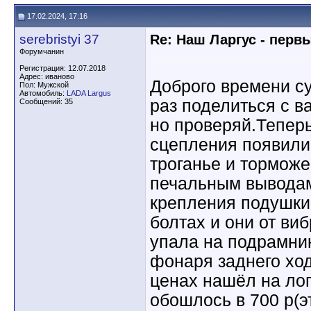
17.02.2024, 17:16
serebristyi 37
Re: Наш Ларгус - перв
Форумчанин
Регистрация: 12.07.2018
Адрес: иваново
Доброго времени су
Пол: Мужской
Автомобиль:
LADA Largus
раз поделиться с в
Сообщений: 35
но проверяй.Теперь
сцепления появили
троганье и торможе
печальным выводам
крепления подушки 
болтах и они от ви
упала на подрамни
фонаря заднего хо
ценах нашёл на ло
обошлось в 700 р(э