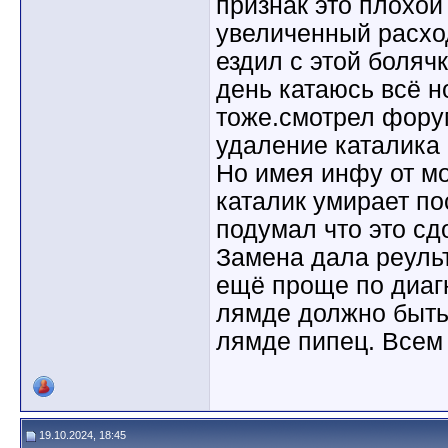
признак это плохой
увеличенный расхо
ездил с этой боляч
день катаюсь всё н
тоже.смотрел фору
удаление каталика 
Но имея инфу от мо
каталик умирает п
подумал что это сд
Замена дала реуль
ещё проще по диаг
лямде должно быть
лямде пипец. Всем 
19.10.2024, 18:45