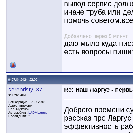
вывод сервис долж
иначе труба или де
помочь советом.все
Добавлено через 5 минут
даю мыло куда пис
есть вопросы пишит
07.04.2024, 22:00
serebristyi 37
Re: Наш Ларгус - перв
Форумчанин
Регистрация: 12.07.2018
Адрес: иваново
Доброго времени с
Пол: Мужской
Автомобиль:
LADA Largus
рассказ про Ларгус
Сообщений: 35
эффективность раб