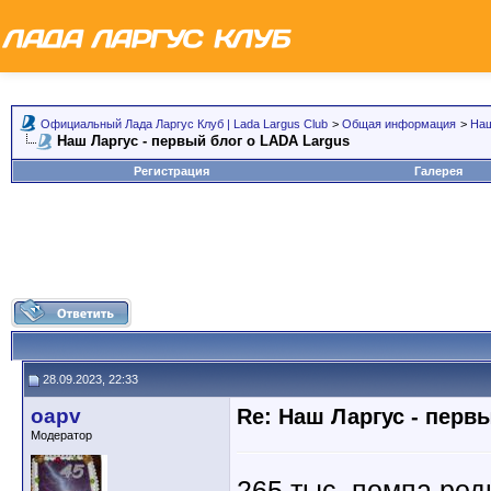
Официальный Лада Ларгус Клуб | Lada Largus Club
>
Общая информация
>
Наш
Наш Ларгус - первый блог о LADA Largus
Регистрация
Галерея
28.09.2023, 22:33
oapv
Re: Наш Ларгус - перв
Модератор
265 тыс, помпа род