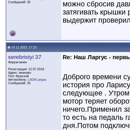
можно сбросив дав
Сообщений: 35
затягивать крышки 
выдержит проверил
14.11.2023, 17:23
serebristyi 37
Re: Наш Ларгус - перв
Форумчанин
Регистрация: 12.07.2018
Адрес: иваново
Доброго времени су
Пол: Мужской
Автомобиль:
LADA Largus
история про Ларису
Сообщений: 35
следующее . Утром 
мотор теряет оборо
ничего.Применил з
то есть на педаль г
дня.Потом подключ