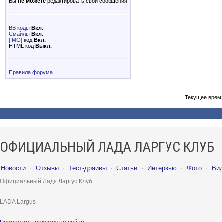
Вы
не можете
редактировать свои сообщения
BB коды
Вкл.
Смайлы
Вкл.
[IMG]
код
Вкл.
HTML код
Выкл.
Правила форума
Текущее врем
ОФИЦИАЛЬНЫЙ ЛАДА ЛАРГУС КЛУБ
Новости
·
Отзывы
·
Тест-драйвы
·
Статьи
·
Интервью
·
Фото
·
Ви
Официальный Лада Ларгус Клуб
LADA Largus