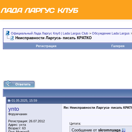
Официальный Лада Ларгус Клуб | Lada Largus Club
>
Обсуждение Lada Largus
Неисправности Ларгуса- писать КРАТКО
Регистрация
Галерея
01.05.2025, 15:59
ynto
Re: Неисправности Ларгуса- писать КРА
Форумчанин
Регистрация: 26.07.2012
Цитата:
Адрес: ухта
Возраст: 63
Сообщение от
skromnyaga
Пол: Мужской