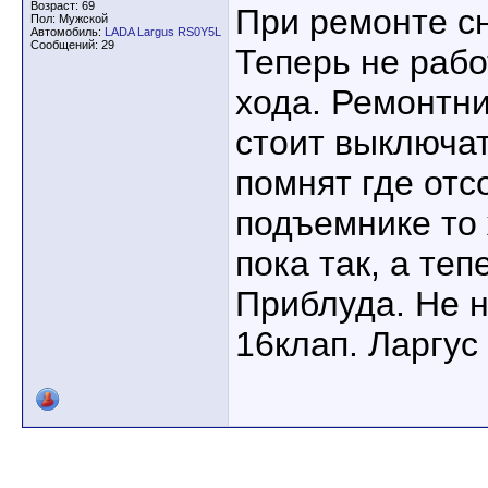
Возраст: 69
При ремонте с
Пол: Мужской
Автомобиль:
LADA Largus RS0Y5L
Сообщений: 29
Теперь не рабо
хода. Ремонтни
стоит выключа
помнят где отс
подъемнике то
пока так, а теп
Приблуда. Не 
16клап. Ларгус 