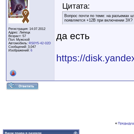
Цитата:
Вопрос почти по теме: на разъемах ш
появляется +12В при включении ЗХ?
Регистрация: 14.07.2012
Адрес: Липецк
да есть
Возраст: 57
Пол: Мужской
Автомобиль:
RS0Y5-42-02D
Сообщений: 3,047
Изображений:
6
https://disk.yan
«
Предыдущ
Ваши права в разделе