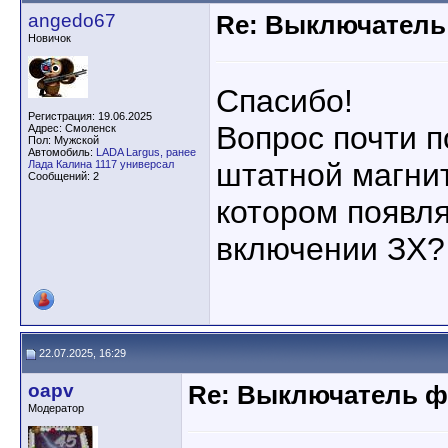
angedo67
Re: Выключатель 
Новичок
Спасибо!
Регистрация: 19.06.2025
Вопрос почти п
Адрес: Смоленск
Пол: Мужской
Автомобиль:
LADA Largus, ранее
штатной магнит
Лада Калина 1117 универсал
Сообщений: 2
котором появля
включении ЗХ?
22.07.2025, 16:29
oapv
Re: Выключатель фо
Модератор