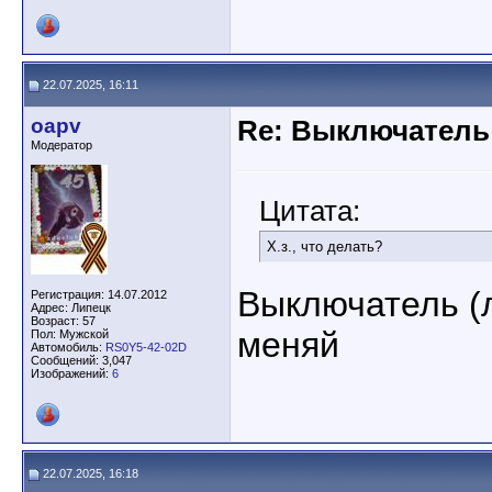
22.07.2025, 16:11
oapv
Re: Выключатель 
Модератор
Цитата:
Х.з., что делать?
Выключатель (
Регистрация: 14.07.2012
Адрес: Липецк
Возраст: 57
меняй
Пол: Мужской
Автомобиль:
RS0Y5-42-02D
Сообщений: 3,047
Изображений:
6
22.07.2025, 16:18