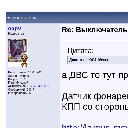
18.05.2017, 21:10
oapv
Re: Выключатель 
Модератор
Цитата:
Двигатель К4М 16клап
а ДВС то тут п
Регистрация: 14.07.2012
Адрес: Липецк
Возраст: 57
Пол: Мужской
Автомобиль:
RS0Y5-42-02D
Сообщений: 3,047
Датчик фонаре
Изображений:
6
КПП со стороны
http://largus-mc