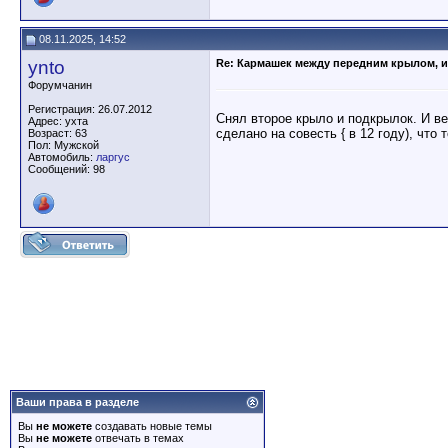
08.11.2025, 14:52
ynto
Re: Кармашек между передним крылом, и
Форумчанин
Регистрация: 26.07.2012
Снял второе крыло и подкрылок. И ве
Адрес: ухта
сделано на совесть { в 12 году), что
Возраст: 63
Пол: Мужской
Автомобиль:
ларгус
Сообщений: 98
Ваши права в разделе
Вы
не можете
создавать новые темы
Вы
не можете
отвечать в темах