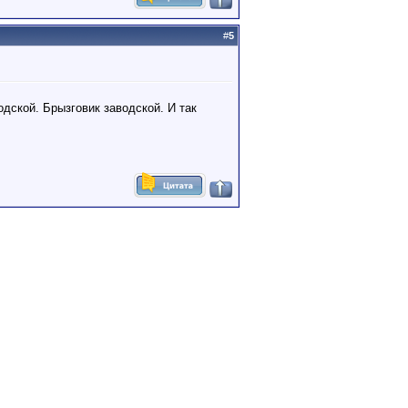
#
5
одской. Брызговик заводской. И так