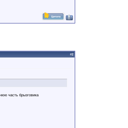
#
2
жнюю часть брызговика