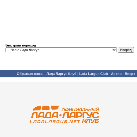
Быстрый переход
Обратная связь
-
Лада Ларгус Клуб | Lada Largus Club
-
Архив
-
Вверх