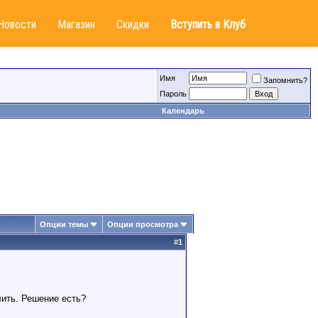
Новости
Магазин
Скидки
Вступить в Клуб
Имя
Запомнить?
Пароль
Календарь
Опции темы
Опции просмотра
#
1
лить. Решение есть?