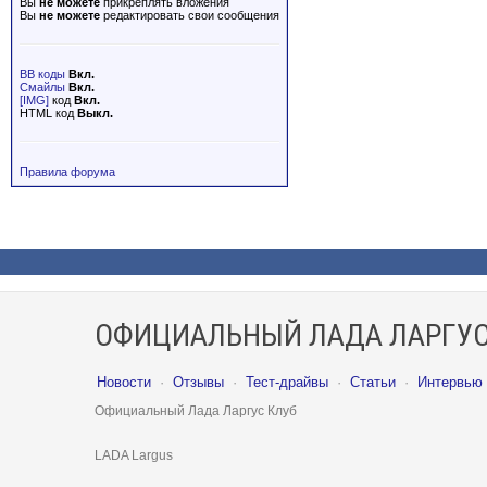
Вы
не можете
прикреплять вложения
Вы
не можете
редактировать свои сообщения
BB коды
Вкл.
Смайлы
Вкл.
[IMG]
код
Вкл.
HTML код
Выкл.
Правила форума
ОФИЦИАЛЬНЫЙ ЛАДА ЛАРГУС
Новости
·
Отзывы
·
Тест-драйвы
·
Статьи
·
Интервью
Официальный Лада Ларгус Клуб
LADA Largus