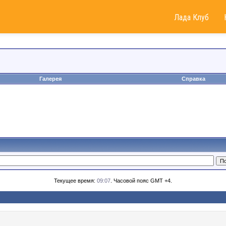
Лада Клуб
Галерея
Справка
Текущее время:
09:07
. Часовой пояс GMT +4.