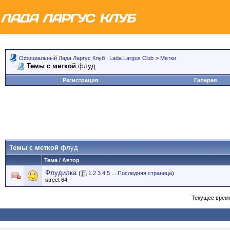
Официальный Лада Ларгус Клуб | Lada Largus Club
>
Метки
Темы с меткой
флуд
Регистрация
Галерея
Темы с меткой
флуд
Тема / Автор
Флудилка
(
1
2
3
4
5
...
Последняя страница
)
street 64
Текущее врем